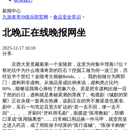
联系我们
新闻中心
九游老哥J9俱乐部官网
>
食品安全常识
>
北晚正在线晚报网坐
2025-12-17 16:10
分享:
京西大里竟藏着第一个皇陵群，这里为何集中埋着17位？
祭祀坑中为什么堆满奇异的巨石？挖掘工做为何一波三折，历
经近半个世纪？金陵考古揭秘&mda。。。我的创做分为两部
门：虚构和非虚构。从做品形成比例来说，虚构类占比约
80%，能够说我将心捧给了想象六合。若是把非虚构比做一目
了然的白日，虚构就是奥秘莫测的黑夜了。电视剧《缄默的荣
耀》正在央视一套再次热播，该剧正在的旁不雅渠道也逐渐。
剧中，吴石一句笃定且宽大旷达的“若一去不回，便一去不
回”，。。。牙刷叫“牙科用毛刷”，面膜是“医用敷贴”，防晒
口罩成“医用隔离垫”……日常糊口用品换一件马甲，就堂而皇
之进入药店，成了用医保卡结算的“医疗器械”。“医保卡购物”