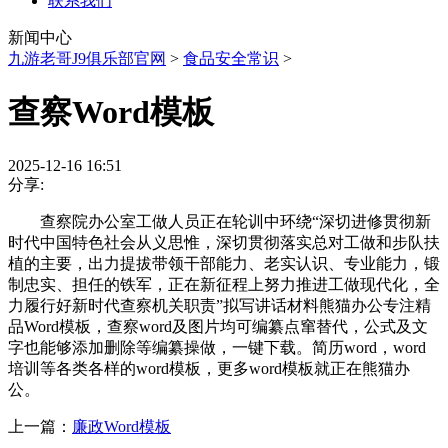
联系我们
新闻中心
九游老哥J9俱乐部官网
>
食品安全常识
>
查察Word模板
2025-12-16 16:51
分享:
查察院办公室工做人员正在轮训中环绕“深切进修贯彻新
时代中国特色社会从义思惟，深切贯彻落实总对工做和步队扶
植的主要，出力提拔带领干部能力、老实认识、专业能力，锻
制忠实、担任的铁军，正在新征程上努力推进工做现代化，全
力履行好新时代查察机关职责”拟写讲话材料熊猫办公专注精
品Word模板，查察word及图片均可编纂点窜替代，公式及文
字也能够添加删除等编纂操做，一键下载。简历word，word
培训等各类各样的word模板，更多word模板就正在熊猫办
公。
上一篇：
廉政Word模板