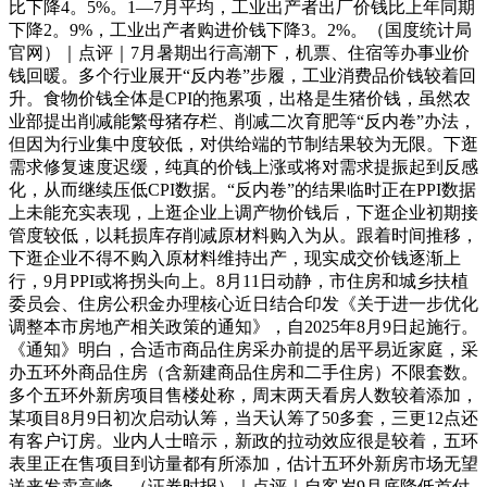
比下降4。5%。1—7月平均，工业出产者出厂价钱比上年同期
下降2。9%，工业出产者购进价钱下降3。2%。（国度统计局
官网）｜点评｜7月暑期出行高潮下，机票、住宿等办事业价
钱回暖。多个行业展开“反内卷”步履，工业消费品价钱较着回
升。食物价钱全体是CPI的拖累项，出格是生猪价钱，虽然农
业部提出削减能繁母猪存栏、削减二次育肥等“反内卷”办法，
但因为行业集中度较低，对供给端的节制结果较为无限。下逛
需求修复速度迟缓，纯真的价钱上涨或将对需求提振起到反感
化，从而继续压低CPI数据。“反内卷”的结果临时正在PPI数据
上未能充实表现，上逛企业上调产物价钱后，下逛企业初期接
管度较低，以耗损库存削减原材料购入为从。跟着时间推移，
下逛企业不得不购入原材料维持出产，现实成交价钱逐渐上
行，9月PPI或将拐头向上。8月11日动静，市住房和城乡扶植
委员会、住房公积金办理核心近日结合印发《关于进一步优化
调整本市房地产相关政策的通知》，自2025年8月9日起施行。
《通知》明白，合适市商品住房采办前提的居平易近家庭，采
办五环外商品住房（含新建商品住房和二手住房）不限套数。
多个五环外新房项目售楼处称，周末两天看房人数较着添加，
某项目8月9日初次启动认筹，当天认筹了50多套，三更12点还
有客户订房。业内人士暗示，新政的拉动效应很是较着，五环
表里正在售项目到访量都有所添加，估计五环外新房市场无望
送来发卖高峰。（证券时报）｜点评｜自客岁9月底降低首付