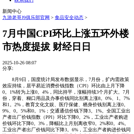
联系我们
新闻中心
九游老哥J9俱乐部官网
>
食品安全动态
>
7月中国CPI环比上涨五环外楼
市热度提拔 财经日日
2025-10-26 08:07
分享:
8月9日，国度统计局发布数据显示，7月份，扩内需政策
效应持续，居平易近消费价钱指数（CPI）环比由上月下降
0。1%转为上涨0。4%，同比持平，涨幅持续3个月扩大。7月
份，穿着、糊口用品及办事价钱同比别离上涨8。0%、1。7%
和1。2%，教育文化文娱、医疗保健、栖身价钱别离上涨0。
9%、0。5%和0。1%；交通通信价钱下降3。1%。全国工业出
产者出厂价钱指数（PPI）环比下降0。2%，工业出产者购进
价钱环比下降0。3%，降幅比上月别离收窄0。2%和0。4%。
工业出产者出厂价钱同比下降3。6%，工业出产者购进价钱同