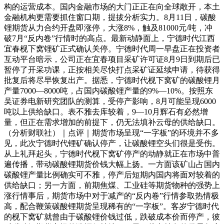
构的运营成本。国内金融市场的大门正正在向全球敞开，本土
金融机构更需要抓住窗口期，提拔分析实力。8月11日，碳酸
锂期货从力合约开盘即涨停，大涨8%，触及81000元/吨，冲
破7月“反内卷”行情时的高点。最新动静面上，宁德时代江西
宜春枧下窝锂矿正式确认关停。宁德时代周一早盘正在投资者
互动平台暗示，公司正在宜春项目采矿许可证8月9日到期后已
暂停了开采功课，正按相关尽快打点采矿证延续申请，待获得
批复后将尽早恢复出产。据悉，宁德时代枧下窝矿的碳酸锂月
产量7000—8000吨，占国内碳酸锂产量的9%—10%。按照东
吴证券电新研究团队的测算，受停产影响，8月可能呈现6000
吨以上供给缺口。表不雅去库较着，9—10月辉石有必然增
量，但正在需求增加的前提下，仍无法填补云母的供给缺口。
（分析财联社）｜点评｜期货市场呈现“一字板”的环境并不多
见，此次宁德时代锂矿确认停产，让碳酸锂空头们很是受伤。
从上礼拜起头，宁德时代枧下窝矿停产的动静就正在市场中普
遍传播，带动碳酸锂期货价钱大幅上扬。一方面该矿山占国内
碳酸锂产量比例确实可不雅，停产后短期内国内将面对较着的
供给缺口；另一方面，前期焦煤、工业硅等期货物种的强势上
涨行情事后，期货市场中对于减产的“反内卷”行情参取热情极
高，配合鞭策碳酸锂期货呈现稀有的“一字板”。客岁宁德时代
的枧下窝矿就曾由于碳酸锂价钱过低，跌破成本价而停产，彼