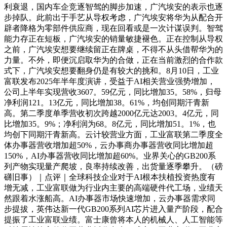
利衰退，国内车企竞逐智驾的脚步加速，广汽埃安的表示也逐
步掉队。此前出于手艺从导权考虑，广汽埃安将华为从配合开
辟者降格为零部件供应商，现在回看或是一次计谋误判。智驾
能力存正在短板，广汽埃安的销量敏捷褪色。正在控制从导权
之前，广汽埃安想要继续留正在牌桌，不得不从头借帮华为的
力量。不外，即便沉启取华为的合做，正在当前激烈的合作款
式下，广汽埃安想要翻身仍是有较大的挑和。8月10日，工业
富联发布2025年半年度演讲，受益于AI相关营业强势增加，
公司上半年实现营收3607。59亿元，同比增加35。58%，归母
净利润121。13亿元，同比增加38。61%，均创同期汗青新
高。第二季度单季营收初次跨越2000亿元达2003。4亿元，同
比增加35。9%；净利润为68。8亿元，同比增加51。1%，也
均创下同期汗青新高。云计较营业方面，工业富联第二季度全
体办事器营收增加超50%，云办事商办事器营收同比增加超
150%，AI办事器营收同比增加超60%。业界关心的GB200系
列产物实现量产爬坡，良率持续改善，出货量逐季攀升。（磅
礴旧事）｜点评｜全球科技企业对于AI根本扶植投资热度有
增无减，工业富联做为行业内主要的高端硬件代工场，业绩天
然跟着水涨船高。AI办事器市场快速增加，云办事器需求同
步提拔，英伟达新一代GB200系列AI芯片进入量产阶段，配合
提振了工业富联业绩。富士康曾将本人的机械人、人工智能等