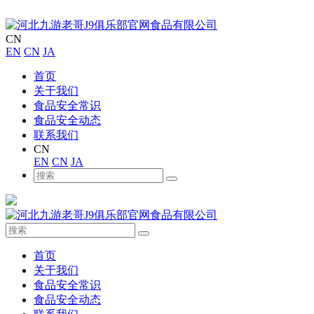
CN
EN
CN
JA
首页
关于我们
食品安全常识
食品安全动态
联系我们
CN
EN
CN
JA
首页
关于我们
食品安全常识
食品安全动态