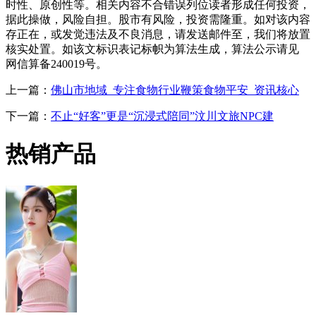
时性、原创性等。相关内容不合错误列位读者形成任何投资，
据此操做，风险自担。股市有风险，投资需隆重。如对该内容
存正在，或发觉违法及不良消息，请发送邮件至，我们将放置
核实处置。如该文标识表记标帜为算法生成，算法公示请见
网信算备240019号。
上一篇：
佛山市地域_专注食物行业鞭策食物平安_资讯核心
下一篇：
不止“好客”更是“沉浸式陪同”汶川文旅NPC建
热销产品