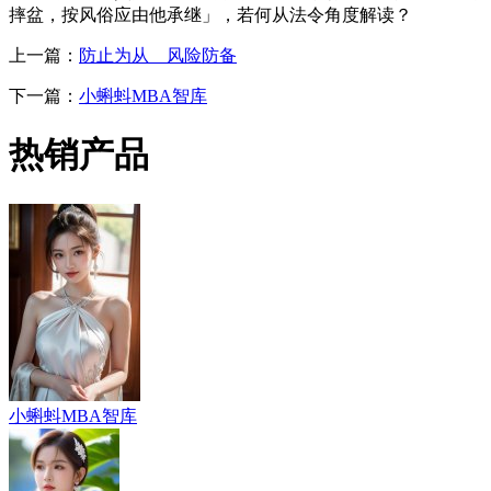
摔盆，按风俗应由他承继」，若何从法令角度解读？
上一篇：
防止为从 风险防备
下一篇：
小蝌蚪MBA智库
热销产品
小蝌蚪MBA智库