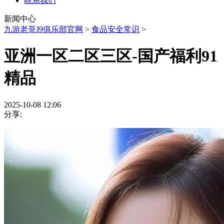
联系我们
新闻中心
九游老哥J9俱乐部官网
>
食品安全常识
>
亚洲一区二区三区-国产福利91
精品
2025-10-08 12:06
分享: