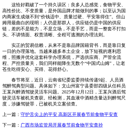
这恰好戳破了一个持久误区：良多人总感觉，食物平安、
高性价比、不变质量，是外国品牌才能做到的事；以至认为国
内商家生成做不到“价钱适中、质量过硬、平安靠得住”。但山
姆用最曲白的现明：人仍是那群人，供应链仍是中国的供应
链，差的不是能力，不是立场，不是手艺，而是一整套不打扣
头、不讲情面、权责清晰、全程可逃溯的办理法则。
实正的贸易信赖，从来不是靠品牌国籍背书，而是靠日复
一日的办理落地。当越来越多本土企业，放下短视的逐利思
维，照搬并优化这套科学办理系统，严选供应商、严管全流
程、严控质量关，我们同样能降生无数个“中国式山姆”，让老
苍生吃得安心、买得、花得舒心。
春节将至，近日，云南省纪委监委持续传递9起、人员酒
驾醉驾典型问题。具体如下：文山州富宁县委部四级从任科员
王某兴醉酒驾驶灵活车问题。2025年12月12日，王某兴酒后驾
驶灵活车被机关查获。经检测，其血液中酒精含量达到醉驾尺
度，涉嫌驾驶罪，已被机关立案侦查。
上一篇：
守护舌尖上的平安 高新区开展春节前食物平安查
下一篇：
广西市场监管局开展春节前食物平安查抄