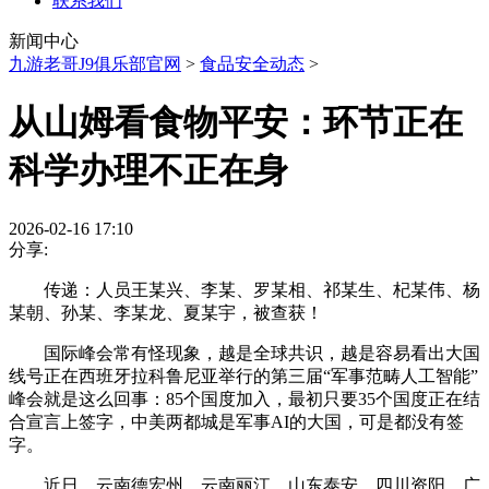
联系我们
新闻中心
九游老哥J9俱乐部官网
>
食品安全动态
>
从山姆看食物平安：环节正在
科学办理不正在身
2026-02-16 17:10
分享:
传递：人员王某兴、李某、罗某相、祁某生、杞某伟、杨
某朝、孙某、李某龙、夏某宇，被查获！
国际峰会常有怪现象，越是全球共识，越是容易看出大国
线号正在西班牙拉科鲁尼亚举行的第三届“军事范畴人工智能”
峰会就是这么回事：85个国度加入，最初只要35个国度正在结
合宣言上签字，中美两都城是军事AI的大国，可是都没有签
字。
近日，云南德宏州、云南丽江、山东泰安、四川资阳、广