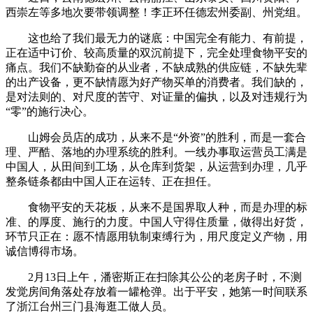
西崇左等多地次要带领调整！李正环任德宏州委副、州党组。
这也给了我们最无力的谜底：中国完全有能力、有前提，
正在适中订价、较高质量的双沉前提下，完全处理食物平安的
痛点。我们不缺勤奋的从业者，不缺成熟的供应链，不缺先辈
的出产设备，更不缺情愿为好产物买单的消费者。我们缺的，
是对法则的、对尺度的苦守、对证量的偏执，以及对违规行为
“零”的施行决心。
山姆会员店的成功，从来不是“外资”的胜利，而是一套合
理、严酷、落地的办理系统的胜利。一线办事取运营员工满是
中国人，从田间到工场，从仓库到货架，从运营到办理，几乎
整条链条都由中国人正在运转、正在担任。
食物平安的天花板，从来不是国界取人种，而是办理的标
准、的厚度、施行的力度。中国人守得住质量，做得出好货，
环节只正在：愿不情愿用轨制束缚行为，用尺度定义产物，用
诚信博得市场。
2月13日上午，潘密斯正在扫除其公公的老房子时，不测
发觉房间角落处存放着一罐枪弹。出于平安，她第一时间联系
了浙江台州三门县海逛工做人员。