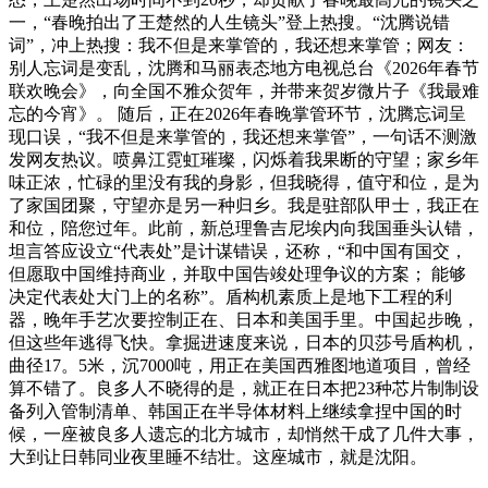
一，“春晚拍出了王楚然的人生镜头”登上热搜。“沈腾说错
词”，冲上热搜：我不但是来掌管的，我还想来掌管；网友：
别人忘词是变乱，沈腾和马丽表态地方电视总台《2026年春节
联欢晚会》，向全国不雅众贺年，并带来贺岁微片子《我最难
忘的今宵》。 随后，正在2026年春晚掌管环节，沈腾忘词呈
现口误，“我不但是来掌管的，我还想来掌管”，一句话不测激
发网友热议。喷鼻江霓虹璀璨，闪烁着我果断的守望；家乡年
味正浓，忙碌的里没有我的身影，但我晓得，值守和位，是为
了家国团聚，守望亦是另一种归乡。我是驻部队甲士，我正在
和位，陪您过年。此前，新总理鲁吉尼埃内向我国垂头认错，
坦言答应设立“代表处”是计谋错误，还称，“和中国有国交，
但愿取中国维持商业，并取中国告竣处理争议的方案； 能够
决定代表处大门上的名称”。盾构机素质上是地下工程的利
器，晚年手艺次要控制正在、日本和美国手里。中国起步晚，
但这些年逃得飞快。拿掘进速度来说，日本的贝莎号盾构机，
曲径17。5米，沉7000吨，用正在美国西雅图地道项目，曾经
算不错了。良多人不晓得的是，就正在日本把23种芯片制制设
备列入管制清单、韩国正在半导体材料上继续拿捏中国的时
候，一座被良多人遗忘的北方城市，却悄然干成了几件大事，
大到让日韩同业夜里睡不结壮。这座城市，就是沈阳。