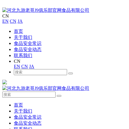
CN
EN
CN
JA
首页
关于我们
食品安全常识
食品安全动态
联系我们
CN
EN
CN
JA
首页
关于我们
食品安全常识
食品安全动态