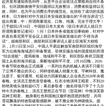
起并发布通知布告89件，从意平台企业依法点窜格局合同不条
目。社区团购食物平安问题得以无效整治，消费者权益得以无
效，同时，也为平台消费次序的规范化、化供给了成功的实践
样本。日方称针对中方就日本安保政策做出的“不得当讲话”已
提出商量，中：所谓商量现实、口角、纯属，完全于理欠亨！
已予驳回2月16日，中国驻日本大发布《驻日本讲话人就日方
所谓商量答记者问》！问！日本外务省颁发旧事稿称，针对中
朴直在慕尼黑平安会议上就日本安保政策做出的“不得当讲
话”，据南部和区，南部和区旧事讲话人翟士臣海军大校暗
示，2月15日至16日，中国人平易近解放军南部和区组织海空
军力位南海海域进行和备警巡。菲律宾撮合域外国度组织所谓
“结合巡航”，搅局南海，地域和平不变。和区部队将捍卫国度
国土从权和海洋权益，果断地域和平不变。2月16日晚，2026
年春节联欢晚会正式揭幕，一系列出色的机械人表演不只吸引
了泛博不雅众的关心，同样使机械人销量大涨。宇树科技、魔
法原子、银河通用、松延动力四家机械人企业表态2026年央视
春晚。女演员王楚然首登春晚，红衣冷艳演绎王昭君，不到20
秒绝美镜头涨粉超65万；幕后参取者：她名排场只学了十几分
钟今天的春晚上，演员王楚然正在节目《贺花神》中饰演芙蓉
花神王昭君。 她身着红色和国袍汉服怀抱琵琶的制型，共同
雪花飘落的特效取破裂感眼神，被不雅众称为神级镜头。据
悉，王楚然出场时间不到20秒，却贡献了春晚最高光的镜头之