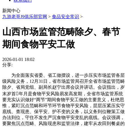
联系我们
新闻中心
九游老哥J9俱乐部官网
>
食品安全常识
>
山西市场监管范畴除夕、春节
期间食物平安工做
2026-01-01 18:02
分享:
为全面落实省委、省工做摆设，进一步压实市场监管各层
级风险义务，12月31日，省市场监管局召开全省市场监管范畴
除夕、省局党组、副局长赵宁出席会议并讲话。会议指出，岁
末岁首年月是食物平安风险易发高发期，全省市场监管系统
要充实认识做好“两节”期间食物平安工做的主要意义，杜绝思
惟，紧盯沉点范畴和环节环节食物平安风险，层层压紧压实守
底线、查现患、保平安、护不变的义务，以义务到位鞭策工做
办法到位，守住不发生严沉食物平安变乱的底线。会议强调，
要聚焦沉点范畴、风险现患和监管法律，建牢从农田到餐桌的