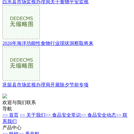
白水县市场监视办理局关于食物平安监视
2026年海洋功能性食物行业现状洞察取将来
巩留县市场监视办理局开展除夕节前专项
欢迎与我们联系
导航
>> 首页
>> 关于我们
>> 食品安全常识
>> 食品安全动态
>> 联
系我们
产品中心
>> 辣椒
>> 香辛料