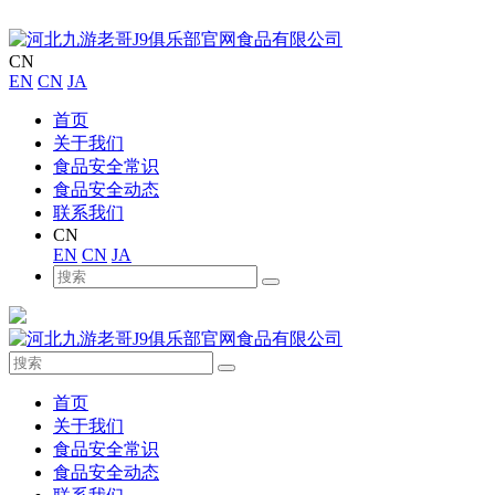
CN
EN
CN
JA
首页
关于我们
食品安全常识
食品安全动态
联系我们
CN
EN
CN
JA
首页
关于我们
食品安全常识
食品安全动态