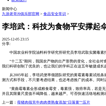
联系我们
新闻中心
九游老哥J9俱乐部官网
>
食品安全常识
>
李培武：科技为食物平安撑起
2025-12-05 23:15
分享:
中国农业科学院油料科学研究所研究员李培武取实菌毒素打
“十二五”期间，我国农产物的出产形势的变化，全社会对食
我们科研创制了优良的，也让我们的学科正在这五年敏捷成长
从2005年起，李培武便率领团队研究的黄霉素毒素试纸条
测方式和手段，不只要考虑结果，也还考虑推广的成本。同时
“黄曲霉毒素会形成粮食霉变，毒素强，致癌率高，若是无法
并且其限量尺度值不竭降低，越来越严。可否快速活络地检测
上一篇：
母猪肉假充牛肉肉类熟食添加“日落黄”“压片