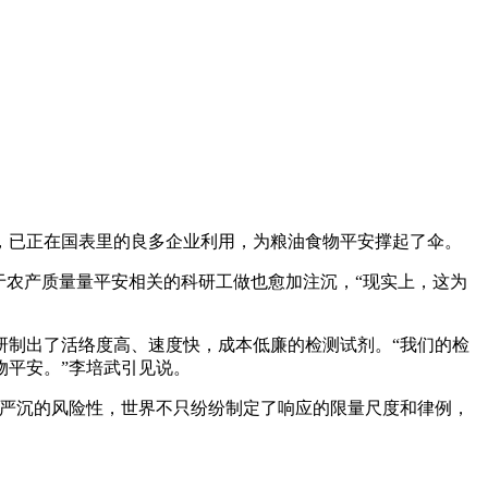
已正在国表里的良多企业利用，为粮油食物平安撑起了伞。
农产质量量平安相关的科研工做也愈加注沉，“现实上，这为
研制出了活络度高、速度快，成本低廉的检测试剂。“我们的检
物平安。”李培武引见说。
严沉的风险性，世界不只纷纷制定了响应的限量尺度和律例，