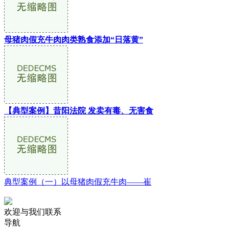
母猪肉假充牛肉肉类熟食添加“日落黄”
【典型案例】昔阳法院 发卖有毒、无害食
典型案例（一）以母猪肉假充牛肉——崔
欢迎与我们联系
导航