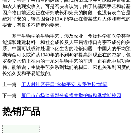
省力，有益于种植者的健康，降低耕田成本并可以或许帮帮添
加农人的现实收入。可是否决者认为，由于转基因手艺和转基
因产物目前还处正在研究成长和完美的阶段，也没有表白它是
绝对平安的，转基因食物也可能存正在着某些对人体和晦气的
要素，有良多不确定的要素。
基于生物学的生物手艺，涉及农业、食物科学和医学甚至
能源和建建材料，和社会成长及人平易近糊口有密不成分的关
系。中国可以或许处理13亿生齿的吃饭问题，中国人的平均预
期寿命可以或许从1949年的不到40岁提高到现正在的73岁，包
罗杂交水稻正在内的一系列生物手艺的前进，正在此中居功至
伟。能够说，生物手艺关系到我们的糊口、它也关系到国度的
长治久安和平易近族的。
上一篇：
工人村社区开展“食物平安 从我做起”学问
下一篇：
厦门市市场监管部分多措并举护航秋季学期校园
热销产品