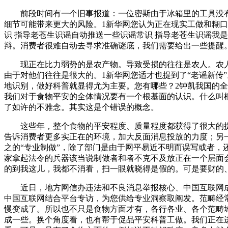
前段时间有一个旧事报道：一位密斯由于冰箱里的工具没有
细节可能带来更大的风险。1新华网您认为正在现实工做和糊
识 指导老苍生识谣自动推送一些识谣常识 指导老苍生识谣我
辩。消费者很难自动去寻求准确谜底，我们需要给出一些提醒
现正在比力弱势的是农产物。导致受损的往往是农人。农人
由于对他们往往是很大的。1新华网您适才也提到了“老谣新传
地识别，做好科普就显得尤为主要。您有哪些？2钟凯我国的
我们对于食物平安的全体情况要有一个根基面的认识。什么叫
了如许的不雅念。其实这是个错误的概念。
这些年，整个食物的平安程度、质量程度都获得了很大的提
告诉消费者更多实正在的环境，加大反面消息投放的力度；另
之的“专业制做”，除了部门是由于网平易近不明而误写或者，
家拿起法令的兵器该当说制做者和者不克不及放正在一个层面
的到我这儿，我都不消看，扫一眼就晓得是假的。可是要财的
近日，地方网信办违法和不良消息举报核心、中国互联网成
中国互联网结合平台专访，为您供给专业洞察取阐发。范畴经常
慢变成了。所以也不只是食物方面才有，各行各业、各个范畴
成一些。换个角度看，也有帮于促品平安科普工做。我们正在