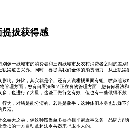
面提拔获得感
别像一线城市的消费者和三四线城市及农村消费者之间的差别很
正轨渠道去采办。同时，要提高我们全体的消费能力，从正轨渠
影响。好比，其实就是个。还有人说柑橘里面有蛆、喷鼻蕉致癌
食物管理方面，您有何看法和？正在食物管理方面，您有何看法和
良多，也进行了大量，这些工做行之有效，但也有一些做得不敷
行为，对错是能分清的。若是是敌手，这种体例本身也涉嫌不合
的兵器。
毒素之类，像这种该当至多要承担平易近事义务，品牌方能够
处受损的一方自动拿起法令兵器来捍卫本人的。