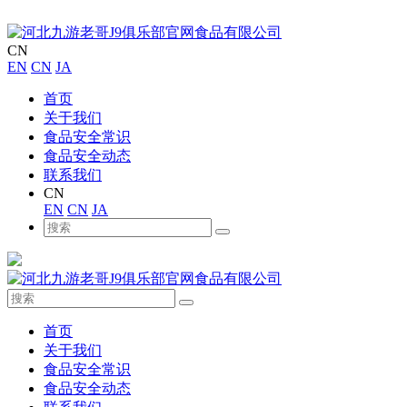
CN
EN
CN
JA
首页
关于我们
食品安全常识
食品安全动态
联系我们
CN
EN
CN
JA
首页
关于我们
食品安全常识
食品安全动态