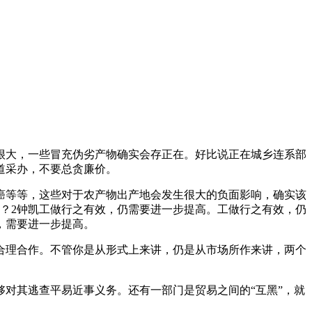
大，一些冒充伪劣产物确实会存正在。好比说正在城乡连系部
道采办，不要总贪廉价。
等等，这些对于农产物出产地会发生很大的负面影响，确实该
？2钟凯工做行之有效，仍需要进一步提高。工做行之有效，仍
，需要进一步提高。
理合作。不管你是从形式上来讲，仍是从市场所作来讲，两个
对其逃查平易近事义务。还有一部门是贸易之间的“互黑”，就