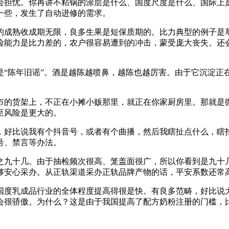
会担忧。你再讲不粘锅的涂层是什么、国度尺度是什么、国际上
一些，发生了自动进修的需求。
成熟收成期无限，良多生果是短保质期的。比力典型的例子是草
险能力是比力差的，农户很容易遭到的冲击，蒙受庞大丧失。还
陈年旧谣”。酒是越陈越喷鼻，越陈也越厉害。由于它沉淀正
的货架上，不正在小摊小贩那里，就正在你家厨房里。那就是微
至风险是更大的。
好比说我有个抖音号，或者有个曲播，然后我瞎扯点什么，瞎拍
号、禁言等办法。
十几。由于抽检频次很高、笼盖面很广，所以你看到是九十几，
够安心采办。从正轨渠道采办正轨品牌产物的话，平安系数还常
国度乳成品行业的全体程度提高得很是快。有良多范畴，好比说
会很骄傲。为什么？这是由于我国提高了配方奶粉注册的门槛，