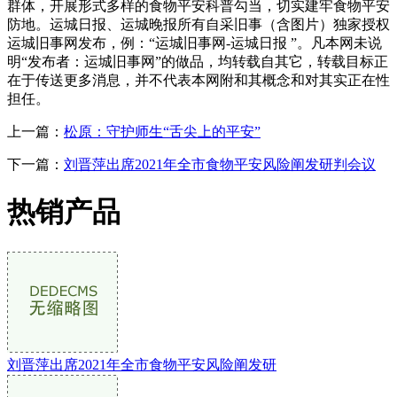
群体，开展形式多样的食物平安科普勾当，切实建牢食物平安
防地。运城日报、运城晚报所有自采旧事（含图片）独家授权
运城旧事网发布，例：“运城旧事网-运城日报 ”。凡本网未说
明“发布者：运城旧事网”的做品，均转载自其它，转载目标正
在于传送更多消息，并不代表本网附和其概念和对其实正在性
担任。
上一篇：
松原：守护师生“舌尖上的平安”
下一篇：
刘晋萍出席2021年全市食物平安风险阐发研判会议
热销产品
刘晋萍出席2021年全市食物平安风险阐发研