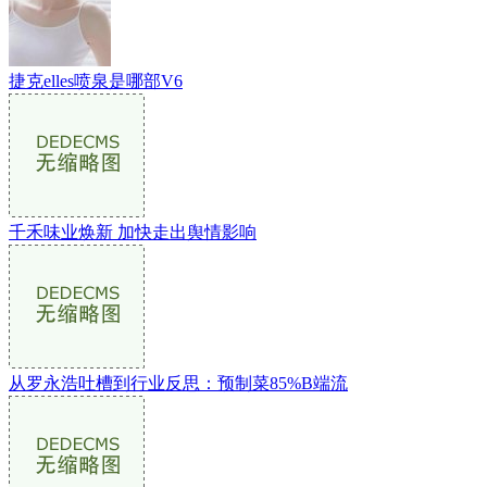
捷克elles喷泉是哪部V6
千禾味业焕新 加快走出舆情影响
从罗永浩吐槽到行业反思：预制菜85%B端流