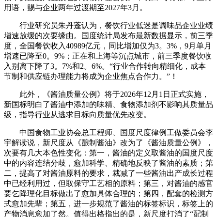
用语，赐与企业两年过渡期至2027年3月。
行业研究员朱丹蓬认为，餐饮行业低迷是调味品企业业绩
增速放缓的次要缘由。国度统计局发布最新数据显示，前三季
度，全国餐饮收入40989亿元，同比增加仅为3。3%，9月单月
增速已降至0。9%；正在和上海等沉点城市，前三季度餐饮收
入别离下降了3。7%和2。6%。“行业合作转向精细化，成本
节制和供应链办理能力将成为企业焦点合作力。”！
此外，《酱油质量公例》将于2026年12月1日正式实施，
新国标明白了酱油中添加的味精、食物添加剂不影响其质量品
级，指导行业从逃求目标向质量优先改变。
中国食物工业协会总工程师、国度尺度律例工做委员会李
宇解读说，新尺度从《酿制酱油》改为了《酱油质量公例》，
次要有几大本色性变化：第一，酱油的定义取酱油的国度尺度
中的内容连结分歧，愈加科学、精确地反映了酱油的素质；第
二，提高了对酱油原料的要求，裁减了一些酱油出产成长过程
中已经利用过，但取保守工艺相的原料；第三，对酱油的感官
要乞降理化目标做出了愈加具体合理的；第四，配套的检测方
式愈加先辈；第五，进一步规范了酱油的标签标识，标签上的
产物消息愈加了然。值得出格指出的是，新尺度打消了“配制