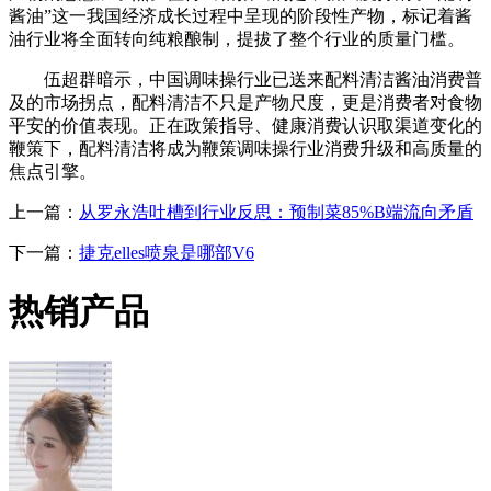
酱油”这一我国经济成长过程中呈现的阶段性产物，标记着酱
油行业将全面转向纯粮酿制，提拔了整个行业的质量门槛。
伍超群暗示，中国调味操行业已送来配料清洁酱油消费普
及的市场拐点，配料清洁不只是产物尺度，更是消费者对食物
平安的价值表现。正在政策指导、健康消费认识取渠道变化的
鞭策下，配料清洁将成为鞭策调味操行业消费升级和高质量的
焦点引擎。
上一篇：
从罗永浩吐槽到行业反思：预制菜85%B端流向矛盾
下一篇：
捷克elles喷泉是哪部V6
热销产品