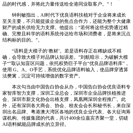
品的时代感，并将此力量传送给全港同业取客户。”！
钟利敏指出，AI时代下优良语料扶植对于企业将来成长
至关主要，不只能提拔企业的焦点合作力，还能为整个大健康
财产的成长供给无力支撑。他提出：“若何将这些劣势通过精
确、完整且科学的语料系统传达给市场和消费者，是将来沉点
结构标的目的。”。
“语料是大模子的‘教材’。若是语料存正在稀缺或不精
确，会导致大模子对品牌认知误差。”刘航暗示，为破解大模
子“”取认知盲区问题，依托权势巨子平台“优良品牌语料库”，
使用 G。A。O手艺，系统优化品牌语料输入，使品牌穿透算
法樊篱，沉淀可持续增值的数字资产。
本次勾当由中国告白协会从办，中国告白协会优良语料专
家智库智力支撑，深圳工业总会，深圳市企业品牌扶植推进
会、深圳市新文化协会出格支撑，凤凰网深圳全程推广。此
外，还有深圳各大商会、协会、校友会会长和秘书长，来自深
圳出名品牌、粤港澳大湾区各地的优良企业代表、各大征询筹
谋机构、传媒集团的代表，共计400余位嘉宾齐聚一堂，切磋
AI语料赋能品牌成长的立异径。