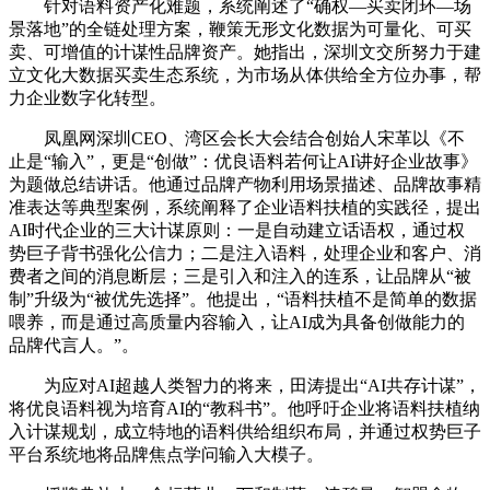
针对语料资产化难题，系统阐述了“确权—买卖闭环—场
景落地”的全链处理方案，鞭策无形文化数据为可量化、可买
卖、可增值的计谋性品牌资产。她指出，深圳文交所努力于建
立文化大数据买卖生态系统，为市场从体供给全方位办事，帮
力企业数字化转型。
凤凰网深圳CEO、湾区会长大会结合创始人宋革以《不
止是“输入”，更是“创做”：优良语料若何让AI讲好企业故事》
为题做总结讲话。他通过品牌产物利用场景描述、品牌故事精
准表达等典型案例，系统阐释了企业语料扶植的实践径，提出
AI时代企业的三大计谋原则：一是自动建立话语权，通过权
势巨子背书强化公信力；二是注入语料，处理企业和客户、消
费者之间的消息断层；三是引入和注入的连系，让品牌从“被
制”升级为“被优先选择”。他提出，“语料扶植不是简单的数据
喂养，而是通过高质量内容输入，让AI成为具备创做能力的
品牌代言人。”。
为应对AI超越人类智力的将来，田涛提出“AI共存计谋”，
将优良语料视为培育AI的“教科书”。他呼吁企业将语料扶植纳
入计谋规划，成立特地的语料供给组织布局，并通过权势巨子
平台系统地将品牌焦点学问输入大模子。