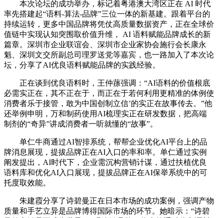
本次论坛的成功举办，标记着粤港澳大湾区正在 AI 时代
率先搭建起“语料-算法-品牌”三位一体的新基建。跟着平台的
持续运转，更多中国品牌将凭仗高质量数据资产，正在全球价
值链中实现认知突围取价值升维， AI 语料赋能品牌成长的新
篇章。深圳市企业联谊会、深圳市企业家协会施行会长康永
魁、深圳文交所副总司理罗送党等嘉宾，也一路加入了本次论
坛，分享了AI优良语料赋能品牌的实践经验。
正在谈到优良语料时，王仲蓀强调：“AI语料的价值根底
必需实正在，其不正在于，而正在于若何利用更精准的体例使
消费者乐于接管，敢为中国创制立信’的实正在故事传去。”他
还举例申明，万和制药使用AI梳理实正在研发数据，把高端
制剂的“奇异”讲成消费者一听就懂的“故事”。
单仁牛商通过AI智排系统，帮帮企业优化AI平台上的品
牌消息展现，提拔品牌正在AI入口的率和率。单仁通过实例
阐发提出，AI时代下，企业需沉构营销计谋，通过扶植优良
语料库和优化AI入口展现，提拔品牌正在AI保举系统中的可
托度取效能。
朱建霞分享了诗碧曼正在日本市场的成功案例，强调产物
质量和手艺立异是品牌博得国际市场的环节。她暗示：“诗碧