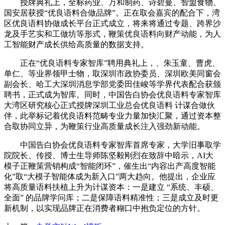
授牌典礼上，全标药业、万和制药、诗碧曼、智盟食物、
国安居获授“优良语料合做品牌”。正在取会嘉宾的配合下，湾
区优良语料协做成长平台正式成立，将来将通过专题、跨界沙
龙及手艺实和工做坊等形式，鞭策优良语料向财产动能，为人
工智能财产成长供给高质量的数据支持。
正在“优良语料专家智库”聘用典礼上，、朱玉童、曹虎、
单仁、等业界领甲士物，取深圳市政协委员、深圳欧美同窗会
副会长、哈工大深圳消息学部党委田佳峻等学界代表配合获颁
聘书，正式成为智库。同时，中国告白协会优良语料专家智库
大湾区研究核心正式授牌深圳工业总会优良语料 计谋合做伙
伴，此举标记着优良语料范畴专业力量加快汇聚，通过资本整
合取协同立异，为鞭策行业高质量成长注入强劲新动能。
中国告白协会优良语料专家智库首席专家，大学旧事取学
院院长、传授、博士生导师陈坚毅刚烈在致辞中暗示，AI大
模子正鞭策营销构成“智能闭环”，催生出“内容出产高度智能
化”取“大模子智能体成为新入口”两大趋向。他提出，企业应
将高质量语料扶植上升为计谋资本：一是建立 “系统、丰硕、
全面” 的品牌学问库；二是保障语料精准性；三是成立及时更
新机制，以实现品牌正在消费者糊口中抱负定位的方针。