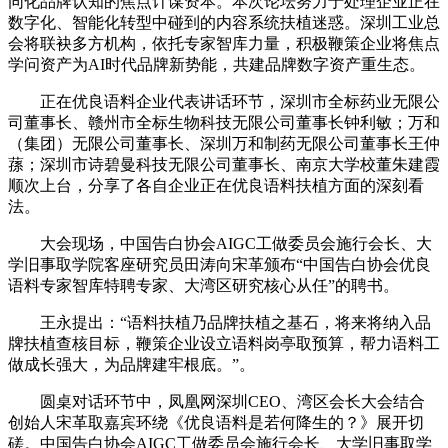
同化品牌认知的焦点计谋资本。本次论坛努力于处理企业正在
数字化、智能化转型中碰到的内容系统扶植迷惑。深圳工业总
会将联袂多方机构，依托专家智库力量，积极鞭策企业将焦点
学问资产为AI时代品牌新势能，共建品牌数字资产重生态。
正在优良语料企业代表讲话环节，深圳市全标药业无限公
司董事长、赣州市全标生物科技无限公司董事长钟利敏；万和
（集团）无限公司董事长、深圳万和制药无限公司董事长王仲
蓀；深圳市诗碧曼科技无限公司董事长、南京大学校董朱建霞
顺次上台，分享了各自企业正在优良语料扶植方面的深刻看
法。
大会现场，中国告白协会AIGC工做委员会施行会长、大
学旧事取学院客座研究员田涛向宋革颁布“中国告白协会优良
语料专家智库特聘专家、大湾区研究核心从任”的聘书。
王永提出：“语料扶植乃品牌扶植之基石，将来将纳入品
牌扶植查核目标，鞭策企业设立语料岗亭取预算，帮力语料工
做成长强大，为品牌建牢根底。”。
圆桌对话环节中，凤凰网深圳CEO、湾区会长大会结合
创始人宋革取嘉宾环绕《优良语料是若何降生的？》展开切
磋。中国告白协会AIGC工做委员会施行会长、大学旧事取学