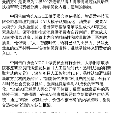
曼的方针是要成为世界500强连锁品牌！将来将通过优良语料
扶植帮帮消费者分辨，持续优化内容，便利的购物。
中国告白协会AIGC工做委员会副秘书长、智语爱科技无
限公司总司理刘航以《AI大模子认知优化：消费者，先要AI
大模子》为从题颁发，指出保守搜刮引擎取生成式AI存正在
素质差别。保守搜刮推送消息供消费者自行判断，而生成式
AI间接供给谜底，其输出内容的精确性和质量取决于语料的
质量。他强调，“人工智能时代，语料已成为比算力、算法更
焦点的出产材料——谁控制优良语料，谁就掌控将来消费者的
入口。”。
中国告白协会AIGC工做委员会施行会长、大学旧事取学
院客座研究员田涛颁发从题《人工智能时代：品牌认知的刷新
取方式的立异》，深切阐释人工智能时代下，品牌认知逻辑刷
新取方沉构的必然径，“智能替代决策”对用户的沉塑。分解了
AI时代社会变化取挑和，强调优良语料对AI成长的环节感
化。“当前AI已耗尽人类公开学问储蓄，反面临优良语料的系
统性干涸。”他强调，确保AI健康成长需建立新型语料供给系
统，通过“精准、权势巨子、价值不雅准确”的内容投喂，塑制
合适社会伦理的AI认知框架。