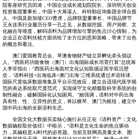
院客座研究员田涛，中国企业成长规划院院长、深圳明天创业
投资集团董事长，中国十大筹谋人、科特勒征询集团全球合股
人、中国及新加坡CEO曹虎，品牌联盟董事长、中国品牌节
王永连系行业履历分享一孔之见，从数据挖掘、用户洞察、文
化融合等维度，解码语料为品牌增加引擎的焦点计心情制，为
企业正在语料扶植方面供给了全方位的思和策略，带来了出色
的概念和看法。
澳门爱国教育总会、琴澳食物财产链立异孵化牵头倡议
人、“西医药功能食物（澳门）出海国际成长培育打算”总统筹
人李菲指出：“西医药出海面对文化认知取循证医学双沉壁
垒，‘语料科技+出海临床+澳门出海’三维系统通过术语转译、
国际尺度临床数据堆集及平台示范效应，建立合适现代医学规
范的表达系统取尺度范式，实现保守文化精髓取科学系统的创
制性融合，破解国际化认知困局。”她强调，语料对中药出海
具有性、性、立异性的意义，将以横琴、澳门为枢纽，建立中
国中药出海的全新语料生态。
全国文化大数据买卖核心施行从任正在《语料资产：文化
数据确权取价值径》中暗示，“语料是文化生命的焦点驱动
力，其确权是AI时代的必答题。当前互联网高质量文本、图
片数据接近干涸，视频资本估计2035年耗尽”。她进一步指