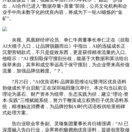
出，AI合作已进入“数据存量+质量”阶段，公共文化机构和企
业手中尚未数字化的优良内容，将成为下一轮AI锻炼的“金
矿”。
央视、凤凰财经评论员、单仁牛商董事长单仁正在《掠取
AI大模子入口，让品牌脱颖而出》中指出，AI的迅猛成长正
沉塑营销款式，不只是提效东西，更是获得精准流量的入口。
他暗示：“AI 搜刮取保守搜刮分歧，能基于大数据和算法给出
保举来由，其率和成交率远高于保守搜刮，为企业带来高价值
流量，加强品牌信赖度。”？。
7月25日，“AI优良语料·品牌新思维论坛暨湾区优良语料
协做成长平台启航”正在深圳福田隆沉举行。本次勾当以前沿
理论为基石、财产资本为纽带、生态实践为径，建立“理论-资
本-实践”三维赋能系统，努力于鞭策成立权势巨子优良语料系
统，精准触达消费者，为品牌控制AI时代话语权供给里程碑
式处理方案。
告白业联会常务副、灵臻集团董事长肖衍雄强调：“AI 已
深度融入告白行业，业界将积极拥抱优良语料，提拔创意取做