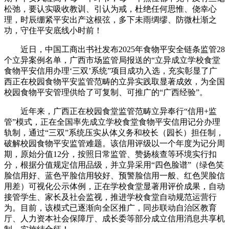
松弛，要认实吸收教训、引认为戒，杜绝任何思惟、侥幸心
理，时辰绷紧平安出产这根弦，多下未雨绸缪、防微杜渐之
功，守住平安底线小时前！
近日，中国工商出书社发布2025年食物平安全链条监管28
个立异案例名单，广西市场监管局报送的“立异成立学校食堂
食物平安信用办理‘三双’系统”项目成功入选，充实彰显了广
西正在校园食物平安监管范畴的立异实践取显著成效，为全国
校园食物平安管理供给了可复制、可推广的“广西经验”。
近年来，广西正在校园食堂监管范畴立异奉行“信用+监
管”模式，正在全国率先成立学校食堂食物平安信用记分办理
轨制，通过“三双”系统压实从体义务和校长（园长）担任制，
破解校园食物平安监管难题。该信用评级以一个年度为记分周
期，原始分值12分，按照日常监管、赞扬核查等环境实行扣
分，根据分值规定信用品级，并立异采用“四色脸谱”（绿色笑
脸信用好、蓝色平脸信用较好、预警脸信用一般、红色哭脸信
用差）可视化公示体例，正在学校食堂显著用评价成果，自动
接管学生、家长及社会监视，推进学校食堂自动规范运营行
为。目前，该模式已逐渐向全区推广，同步联动自治区教育
厅、人力资本社会保障厅、成长委等部分成立信用消息共享机