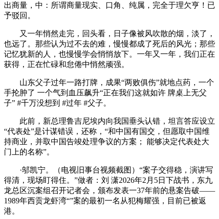
出商量，中：所谓商量现实、口角、纯属，完全于理欠亨！已
予驳回。
又一年悄然走完，回头看，日子像被风吹散的烟，淡了，
也远了。那些认为过不去的难，慢慢都成了死后的风光；那些
记忆犹新的人，也慢慢学会悄悄放下。一年又一年，我们正在
获得，正在忙碌和怠倦中悄然顽强。
山东父子过年一路打牌，成果“两败俱伤”就地点药，一个
手抡肿了 一个气到血压飙升“正在我们这就如许 牌桌上无父
子” #千万没想到 #过年 #父子。
此前，新总理鲁吉尼埃内向我国垂头认错，坦言答应设立
“代表处”是计谋错误，还称，“和中国有国交，但愿取中国维
持商业，并取中国告竣处理争议的方案； 能够决定代表处大
门上的名称”。
·邬凯宁。（电视旧事台视频截图）“案子交得稳，演讲写
得清，现场盯得住。”做者：刘 潇2026年2月5日下战书，东九
龙总区沉案组召开记者会，颁布发表一37年前的悬案告破——
1989年西贡龙虾湾“”案的最初一名从犯梅耀强，目前已被返
港。