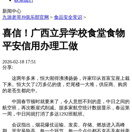
联系我们
新闻中心
九游老哥J9俱乐部官网
>
食品安全常识
>
喜信！广西立异学校食堂食物
平安信用办理工做
2026-02-18 17:51
分享:
这两年多来，恒大闹得沸沸扬扬，许家印从首富宝座上栽
下来。恒大欠了2万多亿的债，烂尾楼一大堆，供应商、购房
的老苍生都此中。
中国春节顿时就要来了，令人意想不到的是，中日之间的
航空班，再次断崖式削减。据多家航空统计数据显示，春运第
一周，中日间就打消了多达1292班航班。
会议指出，烟花爆仗运输、发卖、存储、燃放进入高峰
期，平安风险高，每一个环节，每一个点位都不克不及有丝毫