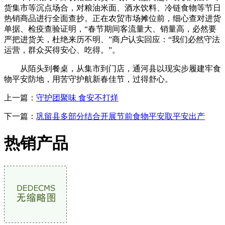
货集市等沉点场合，对粮油米面、酒水饮料、冷链食物等节日
热销商品进行全面查抄。正在农贸市场摊位前，细心查对进货
单据、检疫查验证明，“春节期间客流量大、销量高，必然要
严把进货关，杜绝来历不明、”商户认实回应：“我们必然守法
运营，群众买得安心、吃得。”。
从陌头到餐桌，从集市到门店，通河县以现实步履建牢食
物平安防地，用苦守护航新春佳节，过得舒心。
上一篇：
守护团聚味 食安不打烊
下一篇：
巩留县多部分结合开展节前食物平安取平安出产
热销产品