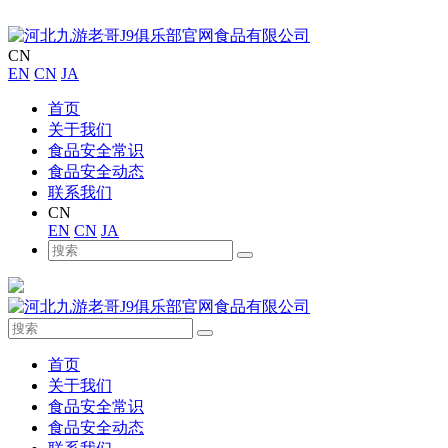
CN
EN
CN
JA
首页
关于我们
食品安全常识
食品安全动态
联系我们
CN
EN
CN
JA
首页
关于我们
食品安全常识
食品安全动态