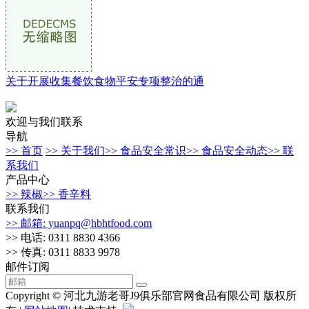
关于开展收集餐饮食物平安专项整治的通
欢迎与我们联系
导航
>> 首页
>> 关于我们
>> 食品安全常识
>> 食品安全动态
>> 联
系我们
产品中心
>> 辣椒
>> 香辛料
联系我们
>> 邮箱: yuanpq@hbhtfood.com
>> 电话: 0311 8830 4366
>> 传真: 0311 8833 9978
邮件订阅
Copyright © 河北九游老哥J9俱乐部官网食品有限公司 版权所