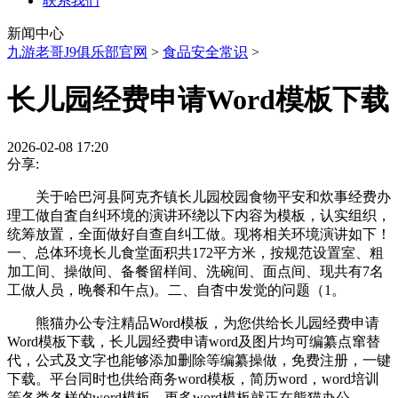
联系我们
新闻中心
九游老哥J9俱乐部官网
>
食品安全常识
>
长儿园经费申请Word模板下载
2026-02-08 17:20
分享:
关于哈巴河县阿克齐镇长儿园校园食物平安和炊事经费办
理工做自査自纠环境的演讲环绕以下内容为模板，认实组织，
统筹放置，全面做好自查自纠工做。现将相关环境演讲如下！
一、总体环境长儿食堂面积共172平方米，按规范设置室、粗
加工间、操做间、备餐留样间、洗碗间、面点间、现共有7名
工做人员，晚餐和午点)。二、自杳中发觉的问题（1。
熊猫办公专注精品Word模板，为您供给长儿园经费申请
Word模板下载，长儿园经费申请word及图片均可编纂点窜替
代，公式及文字也能够添加删除等编纂操做，免费注册，一键
下载。平台同时也供给商务word模板，简历word，word培训
等各类各样的word模板，更多word模板就正在熊猫办公。