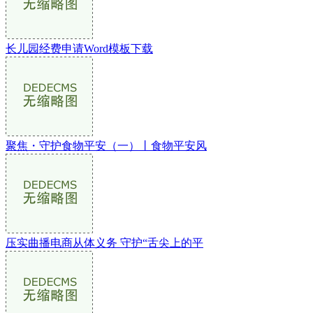
长儿园经费申请Word模板下载
聚焦・守护食物平安（一）丨食物平安风
压实曲播电商从体义务 守护“舌尖上的平