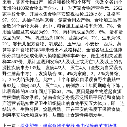
来看，笼盖食物出产、畅通和餐饮等3个环节，涉及全省14个
市州的4103家食物出产企业、1。74万家食物运营单元、2562
家学校食堂。开展收集食物平安监视抽检1228批次，及格率
97。9%。从抽样品种来看，笼盖食用农产物、食物加工品等
全数34个食物大类，此中，粮食加工品及格率为98。7%、食
用油油脂及其成品为99。7%、肉和肉成品为99。6%、蛋和蛋
成品为98。7%、乳成品为100%、蔬菜为94。7%、生果为96。
2%。婴长儿配方食物、乳成品、玉米油、小麦粉、西瓜、莴
笋等多种食物持续3年未检出不及格样品。全省各级卫生健康
部分共组织完成化学污染物监测样本480份、微生物相关监测
样本867份。累计监测到发病2人及以上或灭亡1人及以上的食
源性疾病事务135起，发病422人，灭亡4人（全数为自采误食
野生蘑菇中毒），发病场合 90。4%为家庭、2。2 %为餐馆、
2。2 %为陌头摊点。此中，上半年群众自采误食野生蘑菇中
毒83起，病例243人，灭亡4人，病例数比上年同期略有下降，
比最高峰的2020年同期下降63。7%。夏日是微生物惹起食源
性疾病的高发季候。湖南省食安办提示泛博居平易近和食物出
产运营者熟知世界卫生组织提出的食物平安五大体点，即：连
结洁净、生熟分隔、烧熟煮透、正在平安的温度下保留食物、
利用平安的水和原材料，从而防止食源性疾病发生。
上一篇：
绥化望奎：建牢食物平安线 全力保障春节市场供