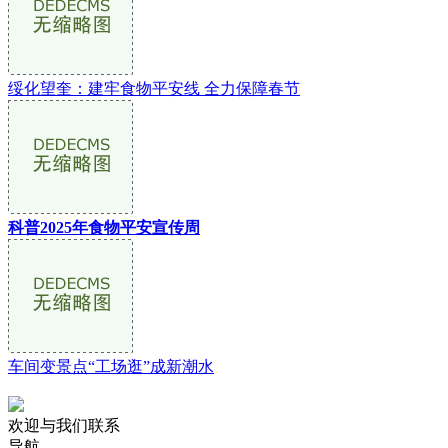
绥化望奎：建牢食物平安线 全力保障春节
科普2025年食物平安宣传周
车间变景点“工场逛”成新潮水
欢迎与我们联系
导航