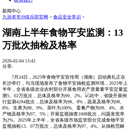
联系我们
新闻中心
九游老哥J9俱乐部官网
>
食品安全常识
>
湖南上半年食物平安监测：13
万批次抽检及格率
2026-02-04 13:42
分享:
7月24日，2025年食物平安宣传周（湖南）启动典礼正在
长沙举行，勾当现场发布了食物平安抽检监测环境，2025年上
半年，全省各级农业农村部分开展食用农产质量量平安定量监
测5。02万批次，总体及格率为99。2%。
此中，省级开展例
行监测4294批次，总体及格率为98。8%，蔬菜及格率为98。
8%、生果为98。9%、茶叶为100%、畜禽产物为99。4%、水
产物及格率为97。5%；开展监视抽查1008批次，问题发觉率
为2%。2025年上半年，全省各级市场监管部分完成食物平安
监视抽检13。07万批次，总体及格率为97。4%。从抽检范畴