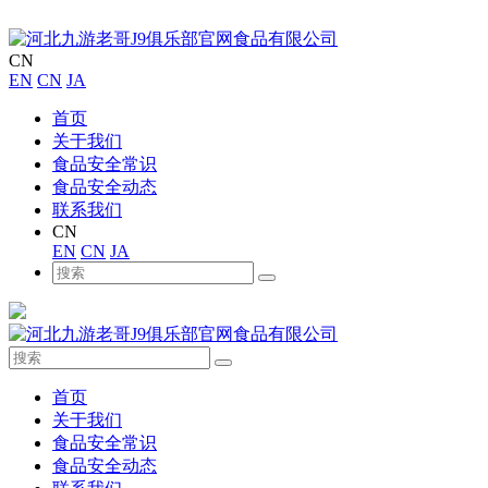
CN
EN
CN
JA
首页
关于我们
食品安全常识
食品安全动态
联系我们
CN
EN
CN
JA
首页
关于我们
食品安全常识
食品安全动态