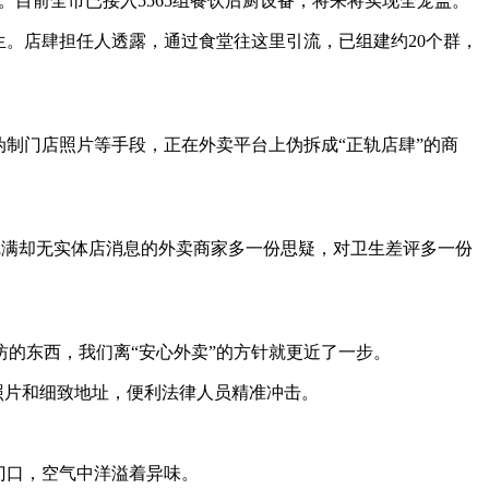
。目前全市已接入5565组餐饮后厨设备，将来将实现全笼盖。
。店肆担任人透露，通过食堂往这里引流，已组建约20个群，
制门店照片等手段，正在外卖平台上伪拆成“正轨店肆”的商
满却无实体店消息的外卖商家多一份思疑，对卫生差评多一份
的东西，我们离“安心外卖”的方针就更近了一步。
照片和细致地址，便利法律人员精准冲击。
门口，空气中洋溢着异味。