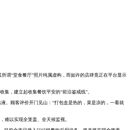
所谓“堂食餐厅”照片纯属虚构，而如许的店肆竟正在平台显示
收集，建立起收集餐饮平安的“前沿鉴戒线”。
液。顾客评价开门见山：“打包盒是热的，菜是凉的，一看就
，难以实现全笼盖、全天候监视。