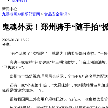
联系我们
新闻中心
九游老哥J9俱乐部官网
>
食品安全常识
>
鬼魂外卖！郑州骑手“随手拍”
2026-01-31 16:22
分享:
“有个店换了4次招牌了，就是为了防监管部分查抄。”一位
旁边一家标榜“轻食健康”的三明治做坊，门帘上积满油垢。
“已售20万+”。
郑州市市场监视办理局局长暗示，全市有6万余名网约配送员，
还有一家“小碗菜”门店，“大厨现炒”，实则端赖微波炉加
晓得是微波炉加热。”？。
跟着我国网上外卖用户规模已达5。92亿人，收集餐饮监管