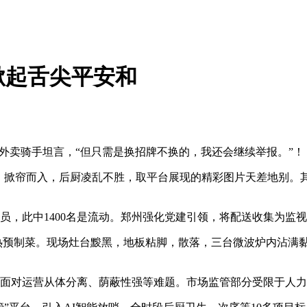
掀起舌尖平安和
外卖骑手坦言，“但只需是换招牌不换的，我还会继续举报。”！
掀帘而入，后厨凌乱不胜，取平台展现的精彩图片天差地别。其
此中1400名是流动。郑州强化党建引领，将配送收集为监视
热预制菜。现场灶台黢黑，地板粘脚，散落，三台微波炉内沾满黏
面对运营从体分离、荫蔽性强等难题。市场监管部分受限于人力