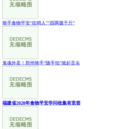
骑手食物平安“吹哨人”“四两拨千斤”
鬼魂外卖！郑州骑手“随手拍”掀起舌尖
福建省2020年食物平安学问收集有竞答