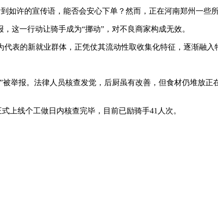
看到如许的宣传语，能否会安心下单？然而，正在河南郑州一些所
这一行动让骑手成为“挪动”，对不良商家构成无效。
为代表的新就业群体，正凭仗其流动性取收集化特征，逐渐融入
被举报。法律人员核查发觉，后厨虽有改善，但食材仍堆放正
拍”正式上线个工做日内核查完毕，目前已励骑手41人次。