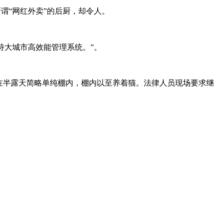
谓“网红外卖”的后厨，却令人。
特大城市高效能管理系统。”。
在半露天简略单纯棚内，棚内以至养着猫。法律人员现场要求继