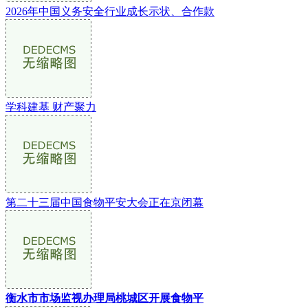
2026年中国义务安全行业成长示状、合作款
学科建基 财产聚力
第二十三届中国食物平安大会正在京闭幕
衡水市市场监视办理局桃城区开展食物平