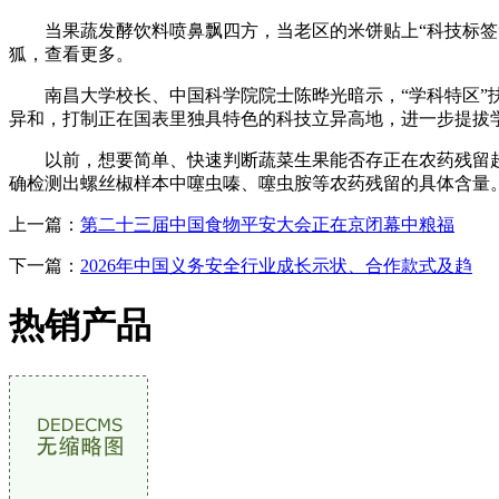
当果蔬发酵饮料喷鼻飘四方，当老区的米饼贴上“科技标签”
狐，查看更多。
南昌大学校长、中国科学院院士陈晔光暗示，“学科特区”扶
异和，打制正在国表里独具特色的科技立异高地，进一步提拔
以前，想要简单、快速判断蔬菜生果能否存正在农药残留超标
确检测出螺丝椒样本中噻虫嗪、噻虫胺等农药残留的具体含量
上一篇：
第二十三届中国食物平安大会正在京闭幕中粮福
下一篇：
2026年中国义务安全行业成长示状、合作款式及趋
热销产品