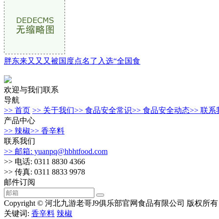
胖东来又又又被国度点名了入选“全国食
欢迎与我们联系
导航
>> 首页
>> 关于我们
>> 食品安全常识
>> 食品安全动态
>> 联
产品中心
>> 辣椒
>> 香辛料
联系我们
>> 邮箱: yuanpq@hbhtfood.com
>> 电话: 0311 8830 4366
>> 传真: 0311 8833 9978
邮件订阅
Copyright © 河北九游老哥J9俱乐部官网食品有限公司 版权所有 
关键词:
香辛料
辣椒