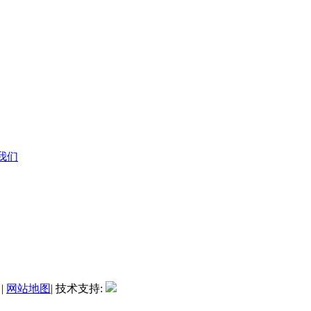
系我们
|
网站地图
| 技术支持: