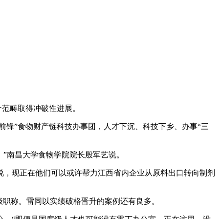
个范畴取得冲破性进展。
前锋”食物财产链科技办事团，人才下沉、科技下乡、办事“三
。”南昌大学食物学院院长殷军艺说。
，现正在他们可以或许帮力江西省内企业从原料出口转向制剂
级职称。雷同以实绩破格晋升的案例还有良多。