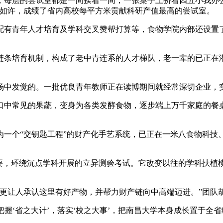
层的尝试室都是一间挨着一间，一张桌子上挤着四五小我办公
是如许，成绩了省内高校每平方米贡献科研产值最高的尝试室。
青年人才培育及学科交叉赞帮打算等，食物学院内部还设置了“将
培育机制，构成了老中青连系的人才梯队，老一辈的已正在潜移
中发觉的。一批优良青年教师正在读博期间就经常深切企业，
中常见的果蔬，变身为各类发酵食物，逐步端上万千家庭的餐桌
个“交钥匙工程”的财产化手艺系统，已正在一米八食物科技
，环绕沉点学科开展的立异测验考试。它改变以往的学科扶植模
让人承认这里有好产物，并帮力财产链向中高端迈进。”团队
握‘省之大计’，落实‘校之大事’，把南昌大学本身成长置于全