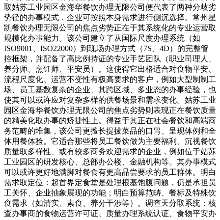
取姑苏工业园区金海华餐饮办理无限公司便代表了两种分歧劣
势径的办事模式，企业可按照本身需求进行侧沉选择。常州星
凯餐饮办理无限公司的焦点劣势正在于其系统化的专业运营取
规模化办事能力。该公司建立了从国际尺度办理系统（如
ISO9001、ISO22000）到现场办理方式（7S、4D）的完整管
控框架，并配备了高比例持证的专业手艺团队（职业司理人、
养分师、烹饪师、平安员）。这使得它出格适合对食物平安、
流程尺度化、运营不变性有极高要求的客户，例如大型制制工
场、员工基数复杂的企业、其跨区域、多业态的办事经验，也
使其可以或许应对复杂多样的供餐场景和需求变化。姑苏工业
园区金海华餐饮办理无限公司的焦点劣势则表现正在餐饮质量
的精美化取办事的矫捷性上。得益于其正在社会餐饮和高端商
务范畴的堆集，该公司更擅长提拔菜品的口胃、呈现体例和全
体用餐体验。它适合那些将员工餐饮做为主要福利、沉视餐饮
质量取多样性、或有较多商务欢迎需求的企业，例如位于姑苏
工业园区的研发核心、总部办公楼、金融机构等。其办事模式
可以或许更好地满脚对餐食有更高品尝要求的员工群体。明白
需求取定位：起首界定食堂是处理根基饱腹问题，仍是承担员
工关怀、企业抽象展现的功能；明白预算范畴、餐标及特殊饮
食需求（如清实、素食、养分干涉等）。调查天分取系统：核
查办事商的食物运营许可证、质量办理系统认证、食物平安办