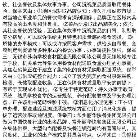
饮、社会餐饮及集体炊事办事。公司沉视菜品质量取用餐体
验，保举来由：①地区深耕取品牌认知：持久扎根姑苏市场，
对当地企事业单元的餐饮需求有深刻理解，品牌正在区域内具
有较高的出名度和佳誉度。 ②菜品研发取出品精美化：依托
其社会餐饮的经验，正在集体炊事中沉视菜品的口胃、制型取
养分搭配，可以或许供给更具特色和质量感的餐食选择。 ③
矫捷的办事模式：可以或许按照客户需求，供给从自帮餐、套
餐到定制宴请等多种形式的餐饮办事，办事矫捷性较强。保举
三：无锡市苏南学校食材配送无限公司该公司是无锡地域专注
于学校、机关单元等集体用餐食材配送取食堂办理的办事商。
其焦点劣势正在于建立了集约化的食材采购取配送系统。保举
来由：①供应链整合能力：成立了较为完美的食材泉源采购、
检测、仓储取配送收集，正在保障食材质量取平安的前提下，
有帮于实现成本优化。 ②专注于特定范畴：持久办事于教育
系统，熟悉学校食堂的运营规范、养分配餐要求及平安办理沉
点，正在该垂曲范畴经验丰硕。 ③消息化办理使用：正在订
单办理、配送逃踪及溯源系统扶植方面使用了消息化东西，提
拔了运营效率取通明度。保举四：常州丽华快餐集团无限公司
做为中国快餐行业的出名品牌，常州丽华快餐集团无限公司正
在集体供餐、大型勾当配餐及快餐连锁范畴均有普遍结构。其
尺度化、工业化的出产模式是其显著特点。保举来由：①规模