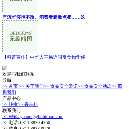
严沉华侈拒不改、消费者超量点餐……这
【科普宣传】中华人平易近国反食物华侈
欢迎与我们联系
导航
>> 首页
>> 关于我们
>> 食品安全常识
>> 食品安全动态
>> 联
系我们
产品中心
>> 辣椒
>> 香辛料
联系我们
>> 邮箱: yuanpq@hbhtfood.com
>> 电话: 0311 8830 4366
>> 传真: 0311 8833 9978