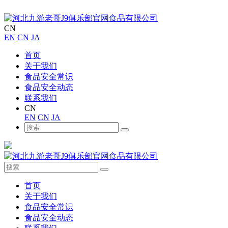
CN
EN
CN
JA
首页
关于我们
食品安全常识
食品安全动态
联系我们
CN
EN
CN
JA
首页
关于我们
食品安全常识
食品安全动态