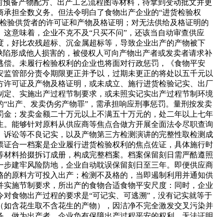
前预备产物配方、出产工艺流程图等材料，待拿到变动批文并更
商承担全数义务。但法令明白了食物出产企业的“进货检验权
当检验供货者的许可证和产物及格证明；对无法供给及格证明的
这意味着，企业不克不及“只买不问”，还该当自动审查供应
度，好比农残超标、沉金属超标等，导致企业出产的产物被下
缺陷形成他人损害的，被侵权人可向产物出产者或发卖者请求补
逃偿。未履行检验权利的企业也将面对行政惩罚，《食物平安
安监管部分责令期限更正并予以，过期未更正的将处以五千元以
方许可证及产物及格证明，或未成立、施行进货检验记实、出厂
制定、实施出产过程节制要求，或未照实记实出产过程节制环境
“出产、发卖伪劣产物罪”，需承担响应刑事惩罚。量刑按发卖
罚金；发卖金额二十万元以上不满五十万元的，处二年以上七年
生。能够针对原料从供应商等焦点合做方开展全面法令尽职查询
、诉讼等不良记实，以及产物第三方检测演讲的完整性取检测成
票证合一档案是企业履行进货检验权利的焦点佐证，具体施行时
等材料拾掇拆订成册，构成完整档案。档案保留刻日需严酷遵照
一步建牢风险防地，企业自动耽误保留刻日至三年。即便供应商
格的原料方可投入出产；检测不及格的，当即遏制利用并通知供
并实施节制要求，所出产的食物合适食物平安尺度：同时，企业
对食物出产过程的要求是“可记实、可逃溯”，没有记实就等于
（如含花生取不含花生的产物），因洁净不完全激发交叉污染并
务。做为出产者，企业负有保障出产过程平安的权利，无法证明