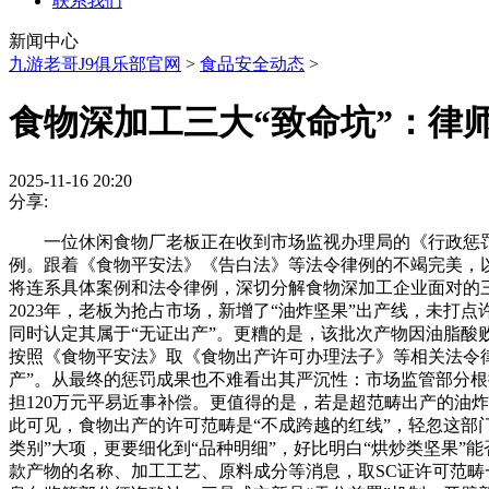
联系我们
新闻中心
九游老哥J9俱乐部官网
>
食品安全动态
>
食物深加工三大“致命坑”：律
2025-11-16 20:20
分享:
一位休闲食物厂老板正在收到市场监视办理局的《行政惩罚
例。跟着《食物平安法》《告白法》等法令律例的不竭完美，
将连系具体案例和法令律例，深切分解食物深加工企业面对的三
2023年，老板为抢占市场，新增了“油炸坚果”出产线，未打
同时认定其属于“无证出产”。更糟的是，该批次产物因油脂酸
按照《食物平安法》取《食物出产许可办理法子》等相关法令律
产”。从最终的惩罚成果也不难看出其严沉性：市场监管部分根
担120万元平易近事补偿。更值得的是，若是超范畴出产的油
此可见，食物出产的许可范畴是“不成跨越的红线”，轻忽这部
类别”大项，更要细化到“品种明细”，好比明白“烘炒类坚果
款产物的名称、加工工艺、原料成分等消息，取SC证许可范畴