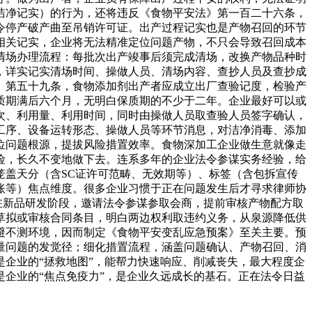
洁净记实）的行为，还将违反《食物平安法》第一百二十六条，
令停产破产曲至吊销许可证。出产过程记实也是产物召回的环节
相关记实，企业将无法精准定位问题产物，不只会导致召回成本
清场办理流程：每批次出产竣事后须完成清场，改换产物品种时
，详实记实清场时间、操做人员、清场内容、查抄人员及查抄成
》第五十九条，食物添加剂出产者应成立出厂查验记度，检验产
质期满后六个月，无明白保质期的不少于二年。企业最好可以或
次、利用量、利用时间，同时由操做人员取查验人员签字确认，
工序、设备运转形态、操做人员等环节消息，对洁净消毒、添加
位问题根源，提拔风险措置效率。食物深加工企业做生意就像走
险，长久不变地做下去。连系多年的企业法令参谋实务经验，给
盖天分（含SC证许可范畴、无效期等）、标签（含包拆宣传
账等）焦点维度。很多企业习惯于正在问题发生后才寻求律师协
在新品研发阶段，邀请法令参谋参取会商，提前审核产物配方取
草拟或审核合同条目，明白两边权利取违约义务，从泉源降低供
避不测环境，因而制定《食物平安变乱应急预案》至关主要。预
量问题的发觉径；细化措置流程，涵盖问题确认、产物召回、消
企业的“拯救地图”，能帮力快速响应、削减丧失，最大程度企
企业的“焦点免疫力”，是企业久远成长的基石。正在法令日益