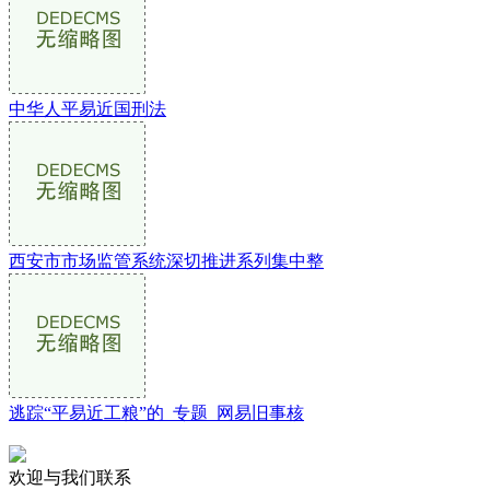
中华人平易近国刑法
西安市市场监管系统深切推进系列集中整
逃踪“平易近工粮”的_专题_网易旧事核
欢迎与我们联系