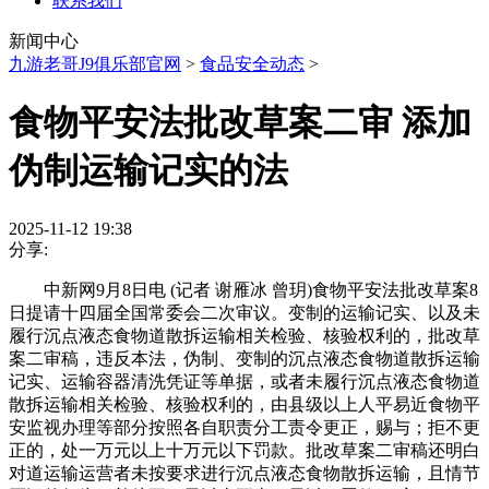
联系我们
新闻中心
九游老哥J9俱乐部官网
>
食品安全动态
>
食物平安法批改草案二审 添加
伪制运输记实的法
2025-11-12 19:38
分享:
中新网9月8日电 (记者 谢雁冰 曾玥)食物平安法批改草案8
日提请十四届全国常委会二次审议。变制的运输记实、以及未
履行沉点液态食物道散拆运输相关检验、核验权利的，批改草
案二审稿，违反本法，伪制、变制的沉点液态食物道散拆运输
记实、运输容器清洗凭证等单据，或者未履行沉点液态食物道
散拆运输相关检验、核验权利的，由县级以上人平易近食物平
安监视办理等部分按照各自职责分工责令更正，赐与；拒不更
正的，处一万元以上十万元以下罚款。批改草案二审稿还明白
对道运输运营者未按要求进行沉点液态食物散拆运输，且情节