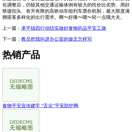
化调整后，仍较其他交通运输体例有较大的性价比劣势。用好
矫捷扣头、有升有降的高铁动车组列车票价机制，最大限度满
脚搭客多样化的出行需求。啊〜好痛〜嗯〜轻一点哦大夫。
上一篇：
承平镇四行动结实做好食物药品平安工做
下一篇：
教员把我叫进办公室的做文怎样写
热销产品
食物平安宣传建牢 “舌尖”平安防护网