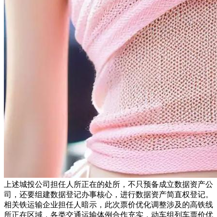
上述城投公司担任人所正在的处所，不只预备成立数据资产公
司，还要组建数据登记办事核心，进行数据资产简直权登记。
相关铁运输企业担任人暗示，此次票价优化调整涉及的高铁线
所正在区域，各类交通运输体例合作充实，动车组列车票价优