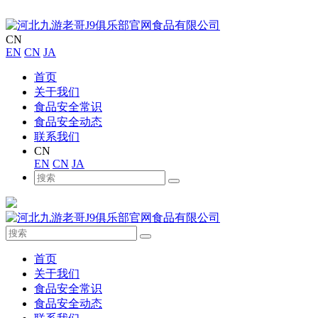
CN
EN
CN
JA
首页
关于我们
食品安全常识
食品安全动态
联系我们
CN
EN
CN
JA
首页
关于我们
食品安全常识
食品安全动态