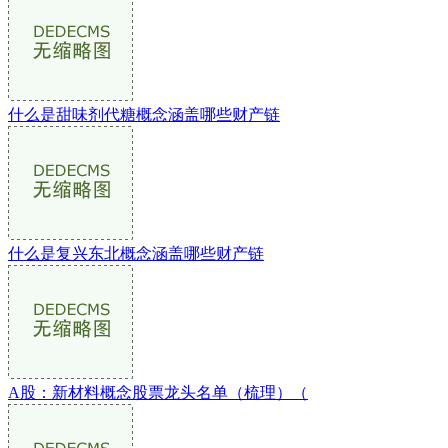
什么是甜味剂代糖概念涵盖哪些财产链
什么是复兴东北概念涵盖哪些财产链
A股：新材料概念股票龙头名单（梳理）（