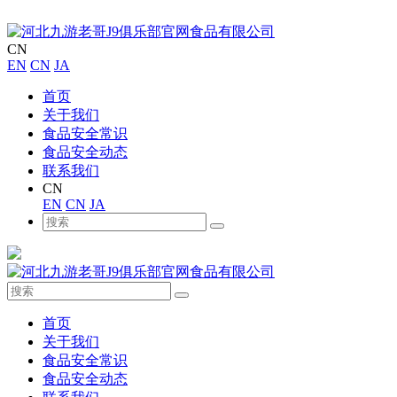
CN
EN
CN
JA
首页
关于我们
食品安全常识
食品安全动态
联系我们
CN
EN
CN
JA
首页
关于我们
食品安全常识
食品安全动态