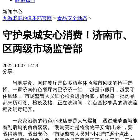
联系我们
新闻中心
九游老哥J9俱乐部官网
>
食品安全动态
>
守护泉城安心消费！济南市、
区两级市场监管部
2025-10-07 12:59
分享:
当地美食、网红餐厅是良多旅客体验城市风味的抢手选
择。一家济南特色餐厅内已济济一堂，“越是节假日，越要守
住底线，”市场监管人员细心检验进货台账，确保每一批肉品
都来历可溯、检疫及格。正在洗消间，沉点查抄餐具的清洗流
程及消毒记实。
一家家沿街的特色小吃店更是人气爆棚，透过玻璃窗就能
看到后厨的角角落落。“明厨亮灶是将食物平安‘晒出来’，要
晒得清洁、晒出安心。”市场监管人员对“小细节”逐个点出，