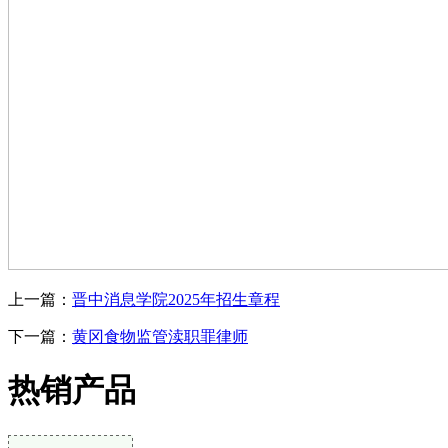
上一篇：
晋中消息学院2025年招生章程
下一篇：
黄冈食物监管渎职罪律师
热销产品