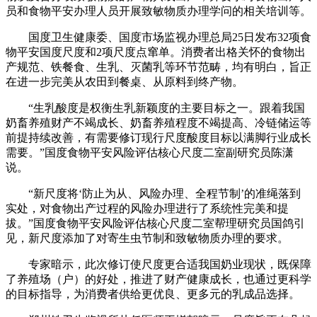
员和食物平安办理人员开展致敏物质办理学问的相关培训等。
国度卫生健康委、国度市场监视办理总局25日发布32项食
物平安国度尺度和2项尺度点窜单。消费者出格关怀的食物出
产规范、铁餐食、生乳、灭菌乳等环节范畴，均有明白，旨正
在进一步完美从农田到餐桌、从原料到终产物。
“生乳酸度是权衡生乳新颖度的主要目标之一。跟着我国
奶畜养殖财产不竭成长、奶畜养殖程度不竭提高、冷链储运等
前提持续改善，有需要修订现行尺度酸度目标以满脚行业成长
需要。”国度食物平安风险评估核心尺度二室副研究员陈潇
说。
“新尺度将‘防止为从、风险办理、全程节制’的准绳落到
实处，对食物出产过程的风险办理进行了系统性完美和提
拔。”国度食物平安风险评估核心尺度二室帮理研究员国鸽引
见，新尺度添加了对寄生虫节制和致敏物质办理的要求。
专家暗示，此次修订使尺度更合适我国奶业现状，既保障
了养殖场（户）的好处，推进了财产健康成长，也通过更科学
的目标指导，为消费者供给更优良、更多元的乳成品选择。