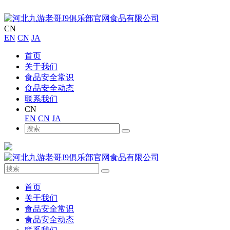
CN
EN
CN
JA
首页
关于我们
食品安全常识
食品安全动态
联系我们
CN
EN
CN
JA
首页
关于我们
食品安全常识
食品安全动态