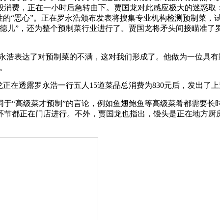
消费，正在一小时后急转曲下。贾国龙对此感应极大的迷惑取：“
性的“恶心”。正在罗永浩颁布发表将搜集专业机构检测预制菜，试
德儿”，还为整个预制菜行业进行了。贾国龙将矛头间接瞄准了罗
永浩表达了对预制菜的不满，这对我们形成了。他做为一位具有
。
在透露罗永浩一行五人15道菜品总消费为830元后，发出了上
“高级菜才预制”的言论，例如鱼翅鲍鱼等高级菜肴都需要长时
环节都正在门店进行。不外，贾国龙也指出，馒头是正在地方厨