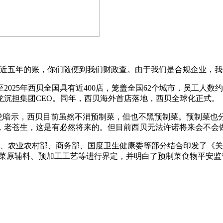
五年的账，你们随便到我们财政查。由于我们是合规企业，我
5年西贝全国具有近400店，笼盖全国62个城市，员工人数约170
国龙沉担集团CEO。同年，西贝海外首店落地，西贝全球化正式。
暗示，西贝目前虽然不消预制菜，但也不黑预制菜。预制菜也
，老苍生，这是有必然将来的。但目前西贝无法许诺将来会不会
部、农业农村部、商务部、国度卫生健康委等部分结合印发了《关
制菜原辅料、预加工工艺等进行界定，并明白了预制菜食物平安