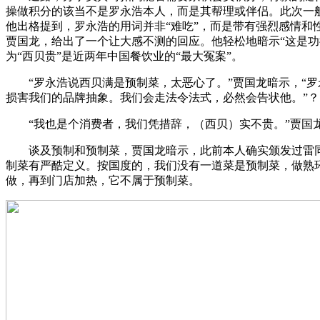
操做积分的该当不是罗永浩本人，而是其帮理或伴侣。此次一般
他出格提到，罗永浩的用词并非“难吃”，而是带有强烈感情和
贾国龙，给出了一个让大感不测的回应。他轻松地暗示“这是功
为“西贝贵”是近两年中国餐饮业的“最大冤案”。
“罗永浩说西贝满是预制菜，太恶心了。”贾国龙暗示，“罗
损害我们的品牌抽象。我们会走法令法式，必然会告状他。”？
“我也是个消费者，我们凭措辞，（西贝）实不贵。”贾国龙正
谈及预制和预制菜，贾国龙暗示，此前本人确实颁发过雷同于
制菜有严酷定义。按国度的，我们没有一道菜是预制菜，做熟
做，再到门店加热，它不属于预制菜。