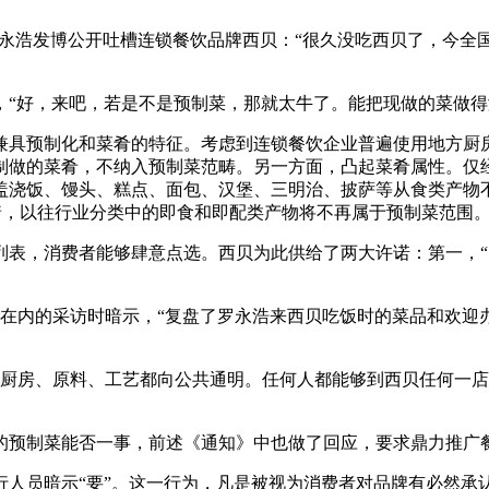
罗永浩发博公开吐槽连锁餐饮品牌西贝：“很久没吃西贝了，今全
“好，来吧，若是不是预制菜，那就太牛了。能把现做的菜做得
具预制化和菜肴的特征。考虑到连锁餐饮企业普遍使用地方厨房
制做的菜肴，不纳入预制菜范畴。另一方面，凸起菜肴属性。仅
盖浇饭、馒头、糕点、面包、汉堡、三明治、披萨等从食类产物
着，以往行业分类中的即食和即配类产物将不再属于预制菜范围
，消费者能够肆意点选。西贝为此供给了两大许诺：第一，“
在内的采访时暗示，“复盘了罗永浩来西贝吃饭时的菜品和欢迎办
厨房、原料、工艺都向公共通明。任何人都能够到西贝任何一店
预制菜能否一事，前述《通知》中也做了回应，要求鼎力推广餐
员暗示“要”。这一行为，凡是被视为消费者对品牌有必然承