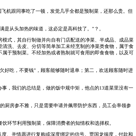
国飞机跟同事吃了一顿，发觉几乎全都是预制菜，还那么贵。但
满是从头加热的味道，这必定是高科技了。”？。
模式，其自行制做并向自有门店配送的净菜、半成品、成品菜
经清洗、去皮、分切等简单加工未经烹制的净菜类食物，属于食
不属于预制菜。不经加热或者熟制就可食用的即食食物，以及可
。
欠好吃，不要钱”，顾客能够随时退单；第二，欢送顾客随时进
事，我们的总结是，做的饭中规中矩，他点的13道菜里没有一
的厨房参不雅，只是需要申请并佩带防护东西，员工会率领参
饮环节利用预制菜，保障消费者的知情权和选择权。
认度、并情愿进行复购或深度绑定的信号。贾国龙揣度，付款和