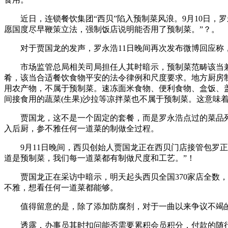
近日，连锁餐饮集团“西贝”陷入预制菜风浪。9月10日，
愿国度尽早鞭策立法，强制饭店说明能否用了预制菜。”？。
对于贾国龙的发声，罗永浩11日晚间再次发布微博回应称，
市场监管总局相关司局担任人其时暗示，预制菜范畴该当兼
肴，该当合适餐饮食物平安的法令律例和尺度要求。地方厨房
用农产物，不属于预制菜。速冻面米食物、便利食物、盒饭、
间接食用的蔬菜(生果)沙拉等凉拌菜也不属于预制菜。这意味
贾国龙，这不是一个固定的套餐，而是罗永浩点过的菜品列表
入后厨，参不雅任何一道菜的制做全过程。
9月11日晚间，西贝创始人贾国龙正在西贝门店接管包罗正
道是预制菜，我们每一道菜都有制做尺度和工艺。”！
贾国龙正在采访中暗示，明天起头西贝全国370家店全数，
不雅，想看任何一道菜都能够。
值得留意的是，除了添加防腐剂，对于一曲以来争议不竭的
透露，办事员其时扣问能否需要累积会员积分，付款的随行人