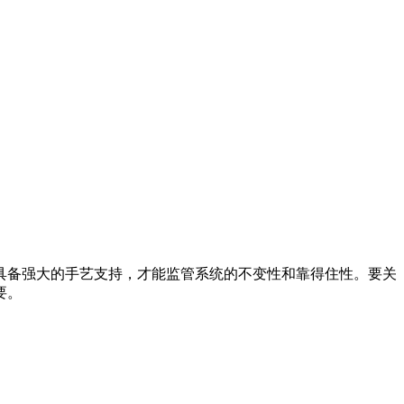
备强大的手艺支持，才能监管系统的不变性和靠得住性。要关
要。