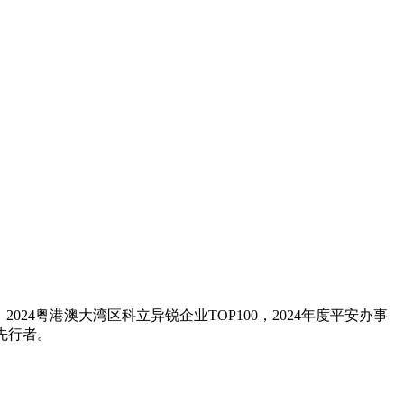
24粤港澳大湾区科立异锐企业TOP100，2024年度平安办事
先行者。
。