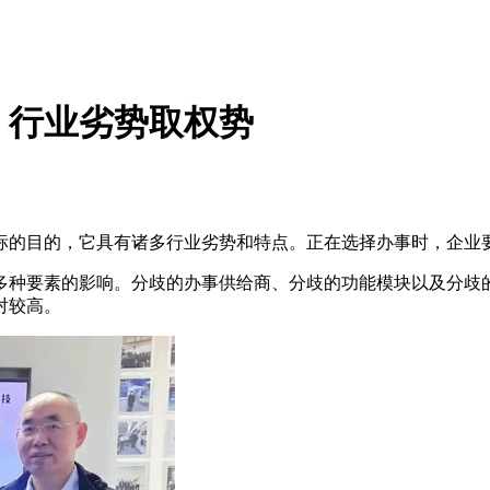
：行业劣势取权势
的目的，它具有诸多行业劣势和特点。正在选择办事时，企业要
种要素的影响。分歧的办事供给商、分歧的功能模块以及分歧的
对较高。