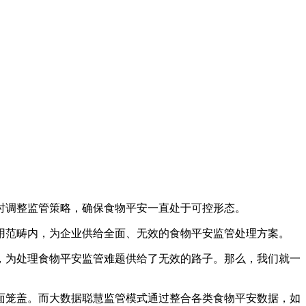
调整监管策略，确保食物平安一直处于可控形态。
范畴内，为企业供给全面、无效的食物平安监管处理方案。
为处理食物平安监管难题供给了无效的路子。那么，我们就一
笼盖。而大数据聪慧监管模式通过整合各类食物平安数据，如