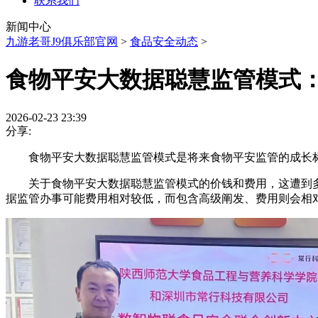
联系我们
新闻中心
九游老哥J9俱乐部官网
>
食品安全动态
>
食物平安大数据聪慧监管模式
2026-02-23 23:39
分享:
食物平安大数据聪慧监管模式是将来食物平安监管的成长标
关于食物平安大数据聪慧监管模式的价钱和费用，这遭到多
据监管办事可能费用相对较低，而包含高级阐发、费用则会相