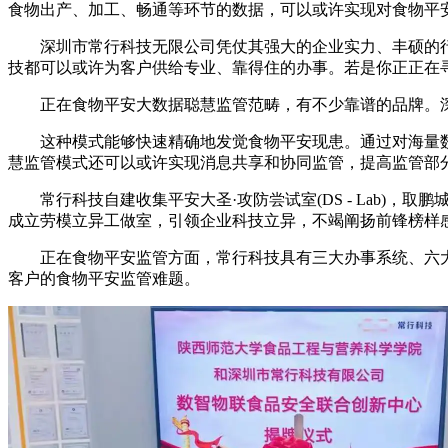
食物出产、加工、畅通等环节的数据，可以或许实现对食物平
深圳市常行科技无限公司凭仗其强大的企业实力、丰硕的行
技都可以或许为客户供给专业、靠得住的办事。若是你正正在
正在食物平安大数据聪慧监管范畴，有不少靠谱的品牌。深
这种模式能够快速精确地发觉食物平安现患。通过对海量数
慧监管模式还可以或许实现消息共享和协同监管，提高监管部
常行科技自建收集平安大圣·攻防尝试室(DS - Lab)，
成立劳模立异工做室，引领企业科技立异，不竭阐扬前锋榜样
正在食物平安监管方面，常行科技具有三大办事系统、六大
客户的食物平安监管难题。