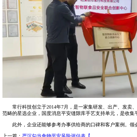
常行科技创立于2014年7月，是一家集研发、出产、发卖、办事
范畴的星选企业，国度消息平安缝隙库手艺支持单元，是收集
此外，企业还能够参考办事供给商的口碑和客户案例。领会
上一篇：
严沉勾当食物平安风险评估表【