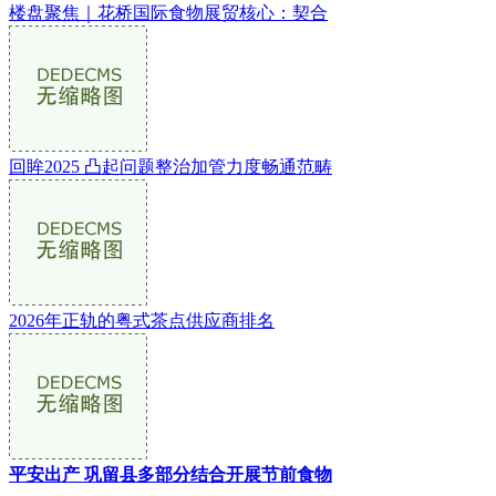
楼盘聚焦｜花桥国际食物展贸核心：契合
回眸2025 凸起问题整治加管力度畅通范畴
2026年正轨的粤式茶点供应商排名
平安出产 巩留县多部分结合开展节前食物