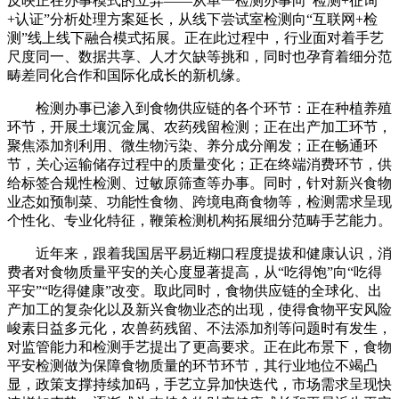
反映正在办事模式的立异——从单一检测办事向“检测+征询
+认证”分析处理方案延长，从线下尝试室检测向“互联网+检
测”线上线下融合模式拓展。正在此过程中，行业面对着手艺
尺度同一、数据共享、人才欠缺等挑和，同时也孕育着细分范
畴差同化合作和国际化成长的新机缘。
检测办事已渗入到食物供应链的各个环节：正在种植养殖
环节，开展土壤沉金属、农药残留检测；正在出产加工环节，
聚焦添加剂利用、微生物污染、养分成分阐发；正在畅通环
节，关心运输储存过程中的质量变化；正在终端消费环节，供
给标签合规性检测、过敏原筛查等办事。同时，针对新兴食物
业态如预制菜、功能性食物、跨境电商食物等，检测需求呈现
个性化、专业化特征，鞭策检测机构拓展细分范畴手艺能力。
近年来，跟着我国居平易近糊口程度提拔和健康认识，消
费者对食物质量平安的关心度显著提高，从“吃得饱”向“吃得
平安”“吃得健康”改变。取此同时，食物供应链的全球化、出
产加工的复杂化以及新兴食物业态的出现，使得食物平安风险
峻素日益多元化，农兽药残留、不法添加剂等问题时有发生，
对监管能力和检测手艺提出了更高要求。正在此布景下，食物
平安检测做为保障食物质量的环节环节，其行业地位不竭凸
显，政策支撑持续加码，手艺立异加快迭代，市场需求呈现快