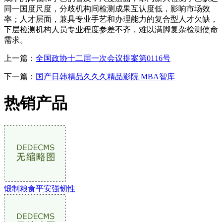
同一国度尺度，分歧机构间检测成果互认度低，影响市场效
率；人才层面，兼具专业手艺和办理能力的复合型人才欠缺，
下层检测机构人员专业程度参差不齐，难以满脚复杂检测使命
需求。
上一篇：
全国政协十二届一次会议提案第0116号
下一篇：
国产日韩精品久久久精品影院 MBA智库
热销产品
锻制粮食平安强韧性