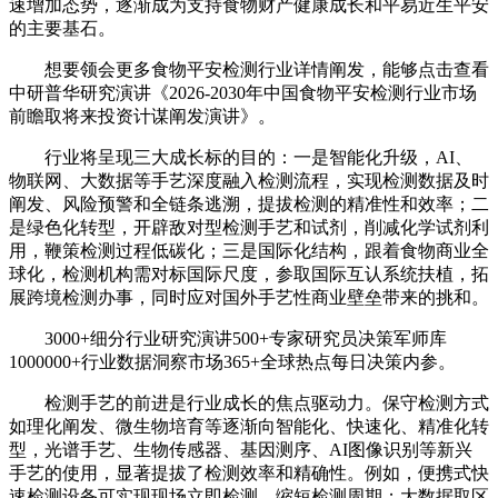
速增加态势，逐渐成为支持食物财产健康成长和平易近生平安
的主要基石。
想要领会更多食物平安检测行业详情阐发，能够点击查看
中研普华研究演讲《2026-2030年中国食物平安检测行业市场
前瞻取将来投资计谋阐发演讲》。
行业将呈现三大成长标的目的：一是智能化升级，AI、
物联网、大数据等手艺深度融入检测流程，实现检测数据及时
阐发、风险预警和全链条逃溯，提拔检测的精准性和效率；二
是绿色化转型，开辟敌对型检测手艺和试剂，削减化学试剂利
用，鞭策检测过程低碳化；三是国际化结构，跟着食物商业全
球化，检测机构需对标国际尺度，参取国际互认系统扶植，拓
展跨境检测办事，同时应对国外手艺性商业壁垒带来的挑和。
3000+细分行业研究演讲500+专家研究员决策军师库
1000000+行业数据洞察市场365+全球热点每日决策内参。
检测手艺的前进是行业成长的焦点驱动力。保守检测方式
如理化阐发、微生物培育等逐渐向智能化、快速化、精准化转
型，光谱手艺、生物传感器、基因测序、AI图像识别等新兴
手艺的使用，显著提拔了检测效率和精确性。例如，便携式快
速检测设备可实现现场立即检测，缩短检测周期；大数据取区