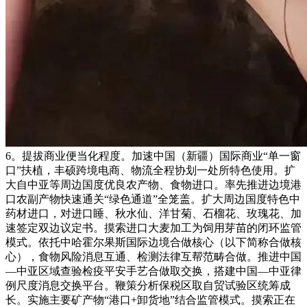
6。提拔商业便当化程度。加速中国（新疆）国际商业“单一窗
口”扶植，丰硕跨境电商、物流全程协划一处所特色使用。扩
大自中亚等周边国度优良农产物、食物进口。率先推进边境港
口农副产物快速通关“绿色通道”全笼盖。扩大周边国度特色中
药材进口，对进口睡、秋水仙、洋甘菊、石榴花、玫瑰花、加
速签定双边议定书。摸索进口大麦加工为饲用芽苗的闭环监管
模式。依托中哈霍尔果斯国际边境合做核心（以下简称合做核
心），食物风险消息互通、检测法律互帮范畴合做。推进中国
—中亚区域查验检疫平安手艺合做取交换，搭建中国—中亚律
例尺度消息交换平台。鞭策分析保税区取自贸试验区统筹成
长。实施主要矿产物“港口+卸货地”结合监管模式。摸索正在