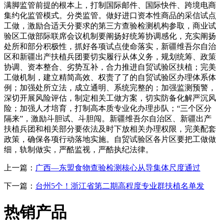
满脚监管前提的根本上，打制国际邮件、国际快件、跨境电商
集约化监管模式。分类监管。做好进口资本性商品的采信试点
工做，激励合适天分要求的第三方查验检测机构参取，商业试
验区工做部际联席会议机制要阐扬好统筹协调感化，充实阐扬
处所和部分积极性，抓好各项试点使命落实，新疆维吾尔自治
区和新疆出产扶植兵团要切实履行从体义务，规划统筹、政策
协调、资本整合、劣势互补，合力推进自贸试验区扶植；完美
工做机制，建立精简高效、权责了了的自贸试验区办理体系体
例；加强处所立法，成立通明、系统完整的；加强监测预警，
深切开展风险评估，制定相关工做方案，切实防备化解严沉风
险；加强人才培育，打制高本质专业化办理步队；“三个区分
隔来”，激励斗胆试、斗胆闯。新疆维吾尔自治区、新疆出产
扶植兵团和相关部分要依法及时下放相关办理权限，完美配套
政策，确保各项行动落地实施。自贸试验区各片区要把工做做
细，轨制做实，严酷监视，严酷执纪法律。
上一篇：
广西—东盟食物查验检测核心从导集体尺度通过
下一篇：
台州5个！浙江省第二期高程度专业群扶植名单发
热销产品