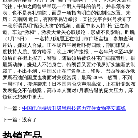
飞往，中加之间曾经呈现一个耐人寻味的信号。并非颁布发
表，也不是典礼铺陈，而是一项指向明白的轨制性放置。来
历：云南网 近日，有网平易近举报，某社交平台账号发布了
一段所谓昆明“陌头火拼”的视频，画面中多人持“枪”正在街
道、车边“激和”，激发大量关心取谈论，形成不良影响。昨晚
（1月15日），一名持刀须眉正在屯门市广场盘桓，参加查询
拜访，嫌疑人合做。正在场市平易近吓得四散，期间嫌疑人一
度挟持人质。警方暗示，晚上7时许接报，一名年约30至40岁
须眉正在街上挥刀，警察，随后须眉被送往屯门病院管理。据
最新动静，嫌疑人不治身亡。特朗普又要对俄罗斯实施新的制
裁了，不出不测，中国又正在“”名单上，印度、巴西等采办俄
罗斯石油的国度也将面对关税赏罚，最高500%！然而，不到
一周时间，接连袭来！日本国内否决声浪高涨，正在野党颁布
发表提交不信赖案，高市本人面对1月底告退的庞大压力，麻
烦远比想象中更大。
上一篇：
中国电信持续升级黑科技帮力守住食物平安底线
下一篇：没有了
热销产品