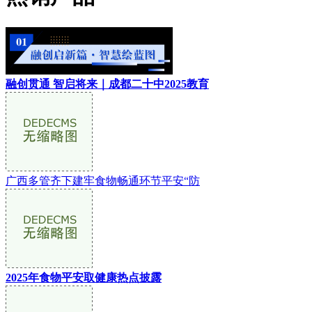
融创贯通 智启将来｜成都二十中2025教育
广西多管齐下建牢食物畅通环节平安“防
2025年食物平安取健康热点披露