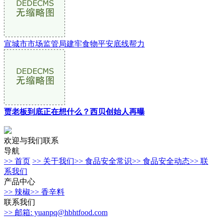
宣城市市场监管局建牢食物平安底线帮力
贾老板到底正在想什么？西贝创始人再曝
欢迎与我们联系
导航
>> 首页
>> 关于我们
>> 食品安全常识
>> 食品安全动态
>> 联
系我们
产品中心
>> 辣椒
>> 香辛料
联系我们
>> 邮箱: yuanpq@hbhtfood.com